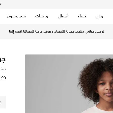
م
رجال
نساء
أطفال
رياضات
سبورتسوير
ل الكبار - بينك ووش في الكويت عبر موقع نايكي اونلاين، واكتشف أ
توصيل مجاني، منتجات حصرية للأعضاء، وعروض خاصة لأعضائنا.
انضم إلينا
جو
تيشي
6.90 د
ه