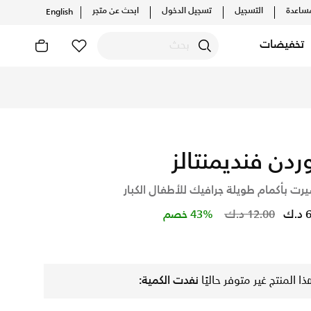
ساعدة
التسجيل
تسجيل الدخول
ابحث عن متجر
English
تخفيضات
حدث التشكيلات والإصدارات الحصرية. احصل على توصيل وإرجاع مجاني
ردن فنديمنتالز
رت بأكمام طويلة جرافيك للأطفال الكبار
Price reduced from
to
.ك
12.00 د.ك
43% خصم
ذا المنتج غير متوفر حاليًا
نفدت الكمية: