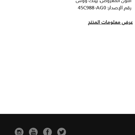
اللون المعروض: بينك ووش
رقم الإصدار: 45C988-AG0
عرض معلومات المنتج