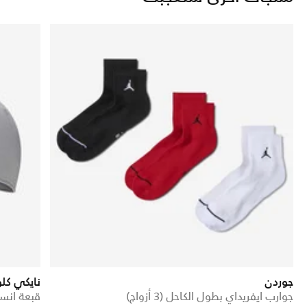
جوردن
نايكي كل
جوارب ايفريداي بطول الكاحل (3 أزواج)
قبعة انس