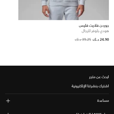
جوردن فلايت فليس
هودي بلوفر للرجال
24.90 د.ك
39.25 د.ك
ابحث عن متجر
اشترك بنشرتنا الإلكترونية
مساعدة