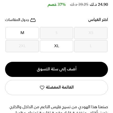
Price reduced from
to
24.90 د.ك
39.25 د.ك
37% خصم
اختر القياس
جدول المقاسات
M
S
XS
M
S
XS
2XL
XL
L
2XL
XL
L
الكمية
أضف إلى سلة التسوق
1
القائمة المفضلة
صنعنا هذا الهودي من نسيج فليس الناعم من الداخل والخارج.