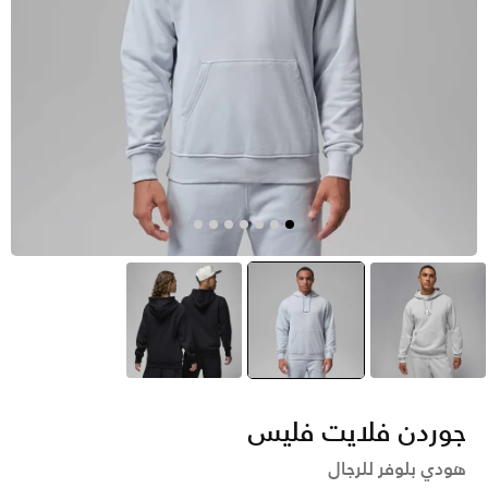
رمادي
أزرق
selected
أسود
جوردن فلايت فليس
هودي بلوفر للرجال