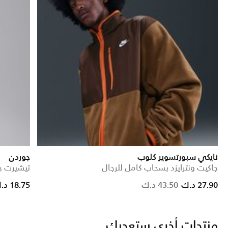
نايكي سبورتسوير كلوب
جوردن
جاكيت ونترايزد بسحاب كامل للرجال
تيشيرت جر
Price reduced f
to
27.90 د.ك
43.50 د.ك
18.75 د.ك
منتجات أخرى ستعجبك