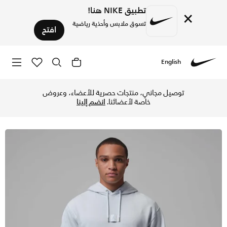
تطبيق NIKE هنا!
×
تسوق ملابس وأحذية رياضية
افتح
English
Nike
تسوق جوردن فلايت فليس هودي بلوفر للرجال - أورا/بسايكك بلو ف
توصيل مجاني، منتجات حصرية للأعضاء، وعروض
خاصة لأعضائنا.
انضم إلينا