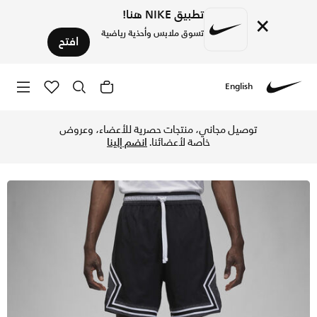
تطبيق NIKE هنا!
×
تسوق ملابس وأحذية رياضية
افتح
English
Nike
تسوق جوردن دراي-فت سبورت شورت وفن دايموند للرجال - أسود/أ
توصيل مجاني، منتجات حصرية للأعضاء، وعروض
خاصة لأعضائنا.
انضم إلينا