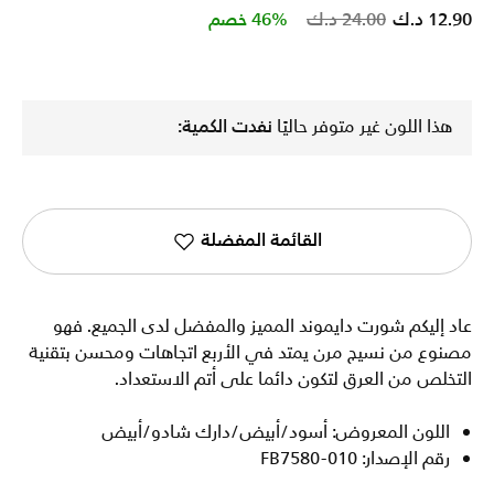
Price reduced from
to
12.90 د.ك
24.00 د.ك
46% خصم
هذا اللون غير متوفر حاليًا
نفدت الكمية:
القائمة المفضلة
عاد إليكم شورت دايموند المميز والمفضل لدى الجميع. فهو
مصنوع من نسيج مرن يمتد في الأربع اتجاهات ومحسن بتقنية
التخلص من العرق لتكون دائما على أتم الاستعداد.
اللون المعروض: أسود/أبيض/دارك شادو/أبيض
رقم الإصدار: FB7580-010