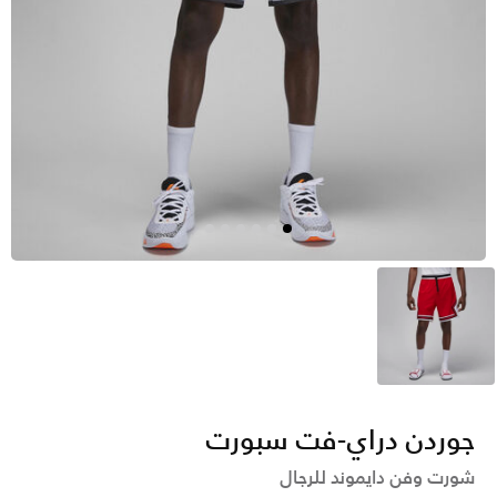
أحمر
جوردن دراي-فت سبورت
شورت وفن دايموند للرجال