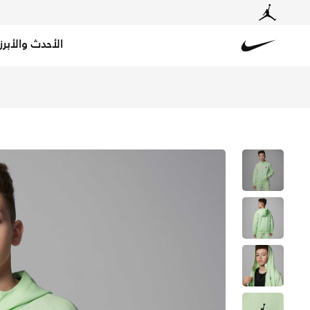
الأحدث والأبرز
Nike
تسوق جوردن دراي-فت ام جاي سبورت هودي فليس ستيتمنت هوب 