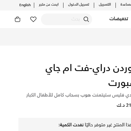
ساعدة
التسجيل
تسجيل الدخول
ابحث عن متجر
English
تخفيضات
يكي اونلاين، واكتشف أحدث التشكيلات والإصدارات الحصرية. احصل 
ردن دراي-فت ام جاي
ورت
ي فليس ستيتمنت هوب بسحاب كامل للأطفال الكبار
د.ك
ذا المنتج غير متوفر حاليًا
نفدت الكمية: