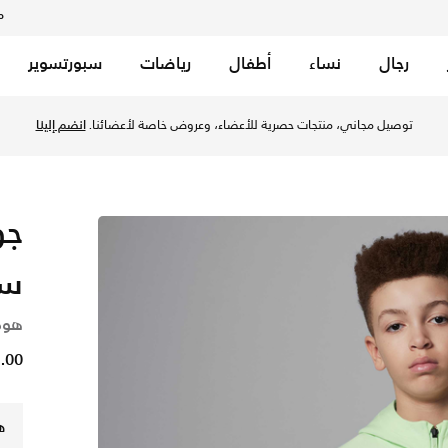
م
رجال
نساء
أطفال
رياضات
سبورتسوير
بسحاب كامل للأطفال الكبار - فيبور جرين في الكويت عبر موقع نا
توصيل مجاني، منتجات حصرية للأعضاء، وعروض خاصة لأعضائنا.
انضم إلينا
جو
سب
هود
21.00 
ه