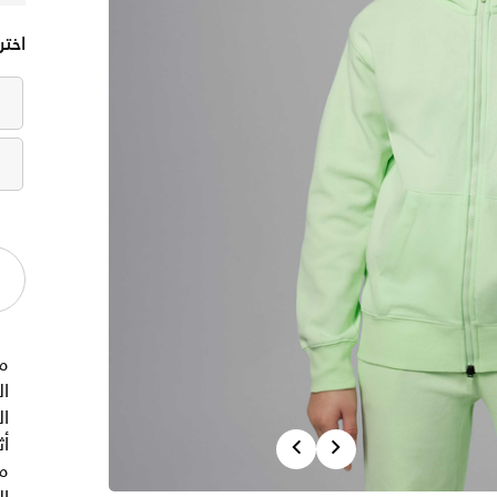
اختر
م
ا
Previous
Next
أث
من