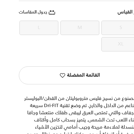
 القياس
جدول المقاسات
L
M
S
L
M
S
XL
XL
القائمة المفضلة
صنوع من نسيج فليس متروبوليتان من القطن/البوليستر
الناعم من الداخل والخارج. تم وضع تقنية Dri-FIT سريعة
لجفاف والتي تمتص العرق ليبقى طفلك منتعشا وجافا
ناء اللعب تحت الشمس. يتميز بسحاب كامل وأكتاف
سدلة لملاءمة مريحة وجيب أمامي لتخزين الأشياء