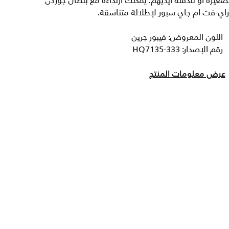
صغيرة أو لتدفئة أيديهم. يمكنك ارتداءه مع بنطال جوردن
اي-فت ام جاي سبور لإطلالة متناسقة.
اللون المعروض: فيبور جرين
رقم الإصدار: HQ7135-333
عرض معلومات المنتج