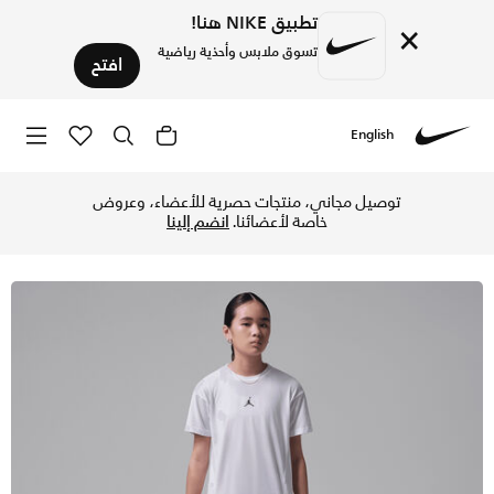
تطبيق NIKE هنا!
×
تسوق ملابس وأحذية رياضية
افتح
English
Nike
تسوق جوردن دراي-فت شورت دايموند للأطفال الكبار - بينك بلوم 
توصيل مجاني، منتجات حصرية للأعضاء، وعروض
خاصة لأعضائنا.
انضم إلينا