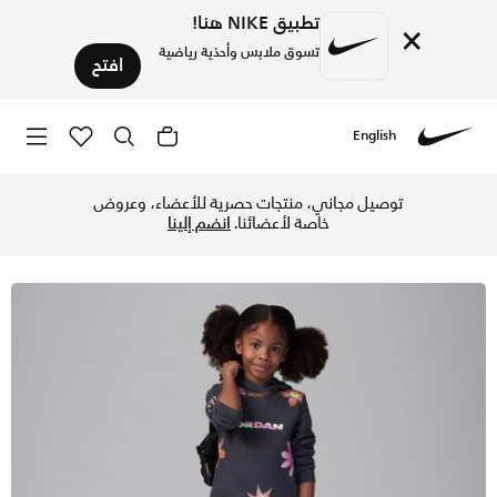
تطبيق NIKE هنا!
×
تسوق ملابس وأحذية رياضية
افتح
English
Nike
تسوق جوردن ديلوريس جوردن فلاورز طقم هودي بلوفر للأطفال الصغ
توصيل مجاني، منتجات حصرية للأعضاء، وعروض
خاصة لأعضائنا.
انضم إلينا