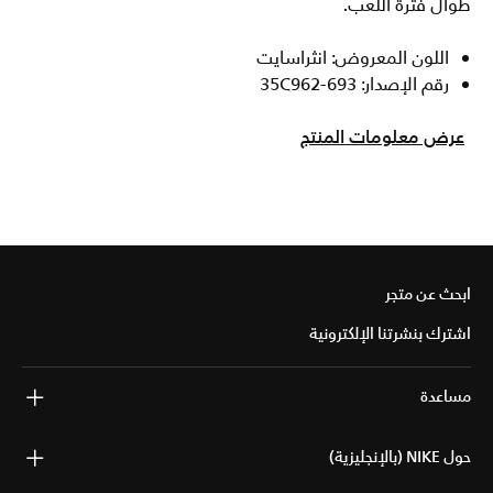
طوال فترة اللعب.
اللون المعروض: انثراسايت
رقم الإصدار: 35C962-693
عرض معلومات المنتج
ابحث عن متجر
اشترك بنشرتنا الإلكترونية
مساعدة
حول NIKE (بالإنجليزية)