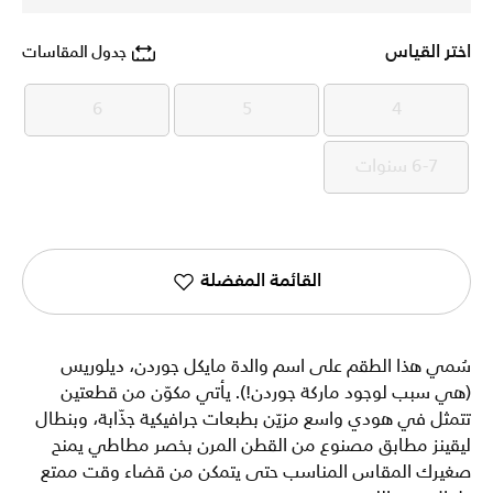
اختر القياس
جدول المقاسات
6
5
4
6
5
4
6-7 سنوات
6-7 سنوات
القائمة المفضلة
سُمي هذا الطقم على اسم والدة مايكل جوردن، ديلوريس
(هي سبب لوجود ماركة جوردن!). يأتي مكوّن من قطعتين
تتمثل في هودي واسع مزيّن بطبعات جرافيكية جذّابة، وبنطال
ليقينز مطابق مصنوع من القطن المرن بخصر مطاطي يمنح
صغيرك المقاس المناسب حتى يتمكن من قضاء وقت ممتع