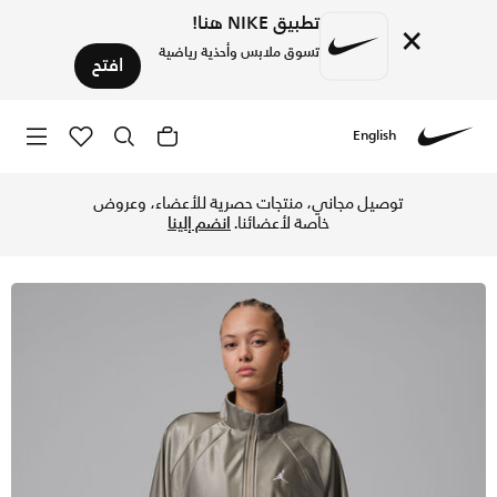
تطبيق NIKE هنا!
×
تسوق ملابس وأحذية رياضية
افتح
English
Nike
تسوق جوردن بروكلين جاكيت رياضي دوراشين للنساء - إنيغما ستو
توصيل مجاني، منتجات حصرية للأعضاء، وعروض
خاصة لأعضائنا.
انضم إلينا