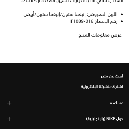
السحاب ثنائي الاتجاه خيارات تنسيق متعددة لإطلالتك.
اللون المعروض: إنيغما ستون/إنيغما ستون/أبيض
رقم الإصدار: IF1089-016
عرض معلومات المنتج
ابحث عن متجر
اشترك بنشرتنا الإلكترونية
مساعدة
حول NIKE (بالإنجليزية)