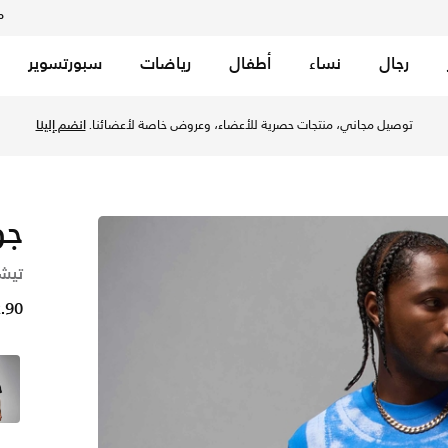
م
رجال
نساء
أطفال
رياضات
سبورتسوير
بلو/سايل في الكويت عبر موقع نايكي اونلاين، واكتشف أحدث التشك
توصيل مجاني، منتجات حصرية للأعضاء، وعروض خاصة لأعضائنا.
انضم إلينا
جو
تيش
12.90 