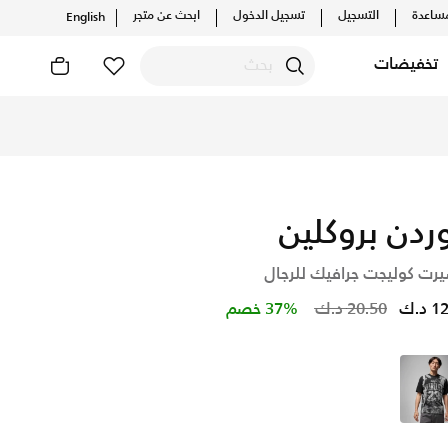
ساعدة
التسجيل
تسجيل الدخول
ابحث عن متجر
English
تخفيضات
يلات والإصدارات الحصرية. احصل على توصيل وإرجاع مجاني✓ دفع نقد
ردن بروكلين
يرت كوليجت جرافيك للرجال
Price reduced from
to
د.ك
20.50 د.ك
37% خصم
أسود