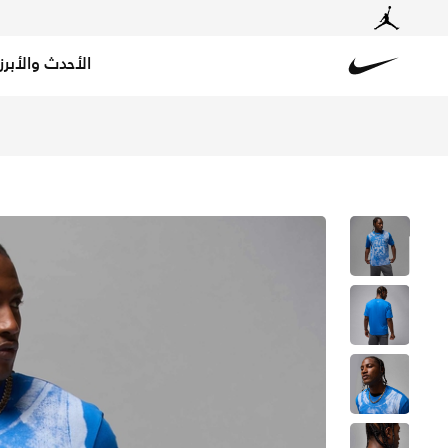
الأحدث والأبرز
Nike
تسوق جوردن بروكلين تيشيرت كوليجت جرافيك للرجال - سبورت 