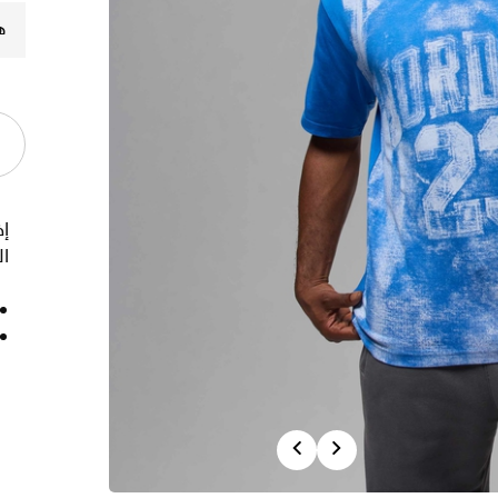
ه
إ
ال
Previous
Next