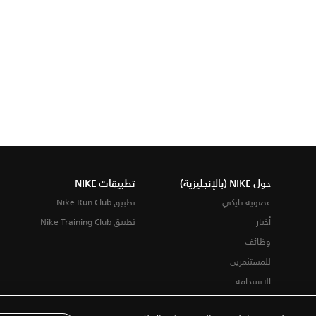
حول NIKE (بالإنجليزية)
تطبيقات NIKE
عضوية نايكي
تطبيق Nike Run Club
أخبار
تطبيق Nike Training Club
وظائف
للمستثمرين
الاستدامة