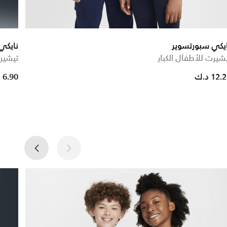
يكي سبورتسوير
نايكي
شيرت للأطفال الكبار
تيشيرت
 reduced from
to
12. د.ك
6.90 د.ك