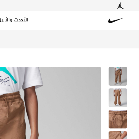
الأحدث والأبرز
Nike
تسوق جوردن بنطال دبل كارجو MJ للأطفال الكبار - أركيو براون في الكويت عبر موقع نايكي اونلاين، واكتشف أحدث التشكيلات والإصدارات الحصرية. احصل على توصيل وإرجاع مجاني✓ دفع نقداً ✓ عبر تطبيق تابي ✓ وغيرها من الوسائل.