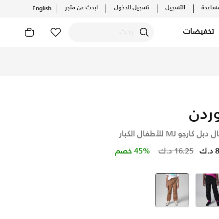
ساعدة
التسجيل
تسجيل الدخول
ابحث عن متجر
English
تخفيضات
ردن
بل كارجو MJ للأطفال الكبار
Price reduced from
to
.ك
16.25 د.ك
45% خصم
أسود
بنى
selected