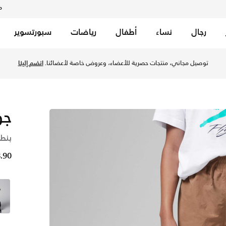
م
رجال
نساء
أطفال
رياضات
سبورتسوير
توصيل مجاني، منتجات حصرية للأعضاء، وعروض خاصة لأعضائنا.
انضم إلينا
جو
بنطال د
8.90 د