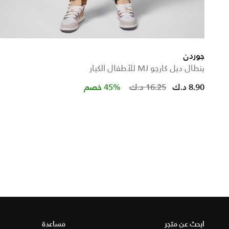
جوردن
بنطال دبل كارجو MJ للأطفال الكبار
Price reduc
to
8.90 د.ك
16.25 د.ك
45% خصم
ابحث عن متجر
مساعدة