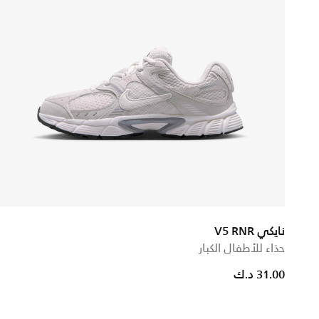
نايكي V5 RNR
حذاء للأطفال الكبار
duced from
o
31.00 د.ك