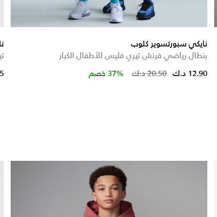
نايكي سبورتسوير كلوب
نا
بنطال رياضي فرنش تيري فليس للأطفال الكبار
تي
Price reduced from
to
12.90 د.ك
20.50 د.ك
37% خصم
25