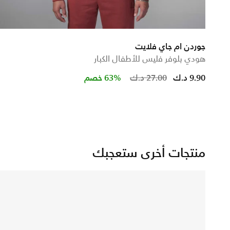
جوردن ام جاي فلايت
هودي بلوفر فليس للأطفال الكبار
Price reduc
to
9.90 د.ك
27.00 د.ك
63% خصم
منتجات أخرى ستعجبك