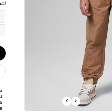
اختر
الكم
1
ه
نس
Previous
Next
شد
ا