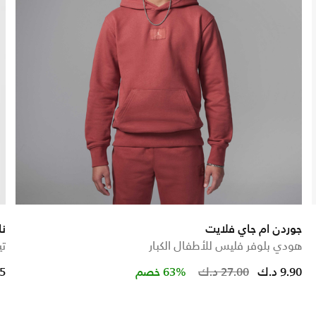
جوردن ام جاي فلايت
نا
هودي بلوفر فليس للأطفال الكبار
تي
Price re
t
9.90 د.ك
27.00 د.ك
63% خصم
25