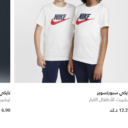
يكي سبورتسوير
نايكي
شيرت للأطفال الكبار
تيشيرت
 reduced from
to
12. د.ك
6.90 د.ك