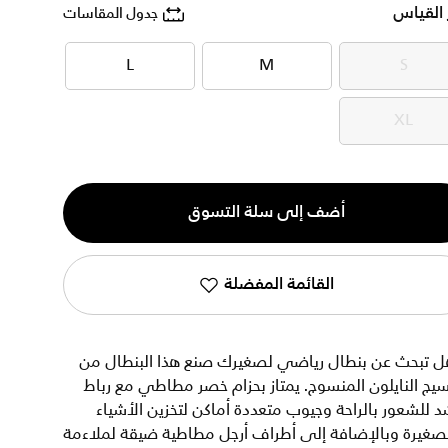
 القياس
جدول المقاسات
L
M
S
L
M
S
XL
XL
ية
أضف إلى سلة التسوق
القائمة المفضلة
ل تبحث عن بنطال رياضي لصغيرك صنع هذا البنطال من
يج النايلون المنسوج. يمتاز بحزام خصر مطاطي مع رباط
 للشعور بالراحة وجيوب متعددة أماكن لتخزين الأشياء
لصغيرة وبالإضافة إلى أطراف أرجل مطاطية ضيقة لملاءمة