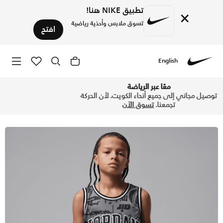
تطبيق NIKE هنا!
×
تسوق ملابس وأحذية رياضية
افتح
English
Nike
تسوق تيشيرت جوردن 23 سترايبد تيشيرت للأطفال الكبار - سموك جراي في الكويت عبر موقع نايكي اونلاين، واكتشف أحدث التشكيلات والإصدارات الحصرية. احصل على توصيل وإرجاع مجاني✓ دفع نقداً ✓ عبر تطبيق تابي ✓ وغيرها من الوسائل.
معًا عبر الرياضة
توصيل مجاني إلى جميع أنحاء الكويت. لأن الحركة
تجمعنا.
تسوق الآن