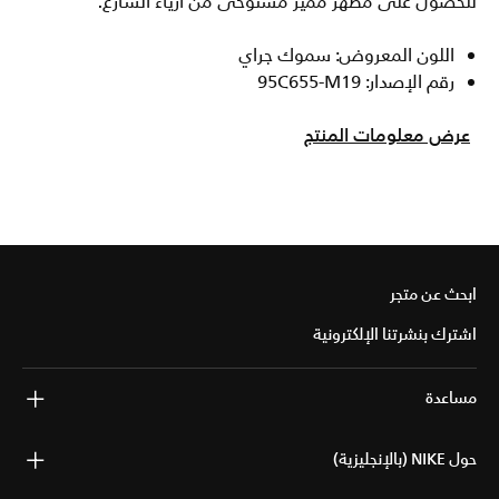
للحصول على مظهر مميز مستوحى من أزياء الشارع.
اللون المعروض: سموك جراي
رقم الإصدار: 95C655-M19
عرض معلومات المنتج
ابحث عن متجر
اشترك بنشرتنا الإلكترونية
مساعدة
حول NIKE (بالإنجليزية)