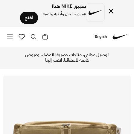
تطبيق NIKE هنا!
×
تسوق ملابس وأحذية رياضية
افتح
English
Nike
تسوق نايكي هيرتج حقيبة الخصر (3 لتر) - باراشوت بيج/باراشوت بيج/ساميت وايت في الكويت عبر موقع نايكي اونلاين، واكتشف أحدث التشكيلات والإصدارات الحصرية. احصل على توصيل وإرجاع مجاني✓ دفع نقداً ✓ عبر تطبيق تابي ✓ وغيرها من الوسائل.
توصيل مجاني، منتجات حصرية للأعضاء، وعروض
خاصة لأعضائنا.
انضم إلينا