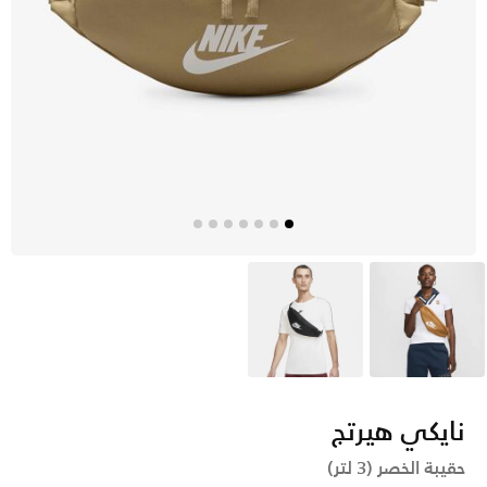
بنى
أسود
نايكي هيرتج
حقيبة الخصر (3 لتر)