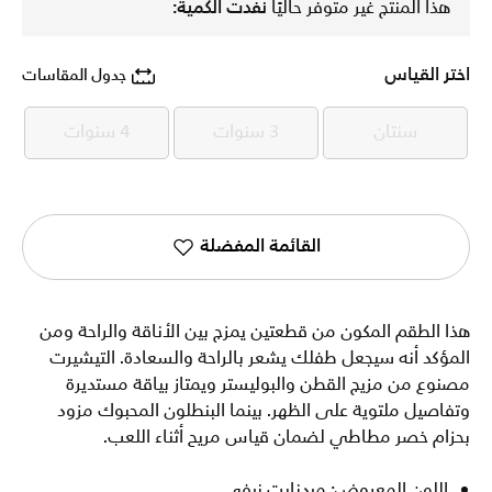
هذا المنتج غير متوفر حاليًا
نفدت الكمية:
اختر القياس
جدول المقاسات
سنتان
3 سنوات
4 سنوات
سنتان
3 سنوات
4 سنوات
القائمة المفضلة
هذا الطقم المكون من قطعتين يمزج بين الأناقة والراحة ومن
المؤكد أنه سيجعل طفلك يشعر بالراحة والسعادة. التيشيرت
مصنوع من مزيج القطن والبوليستر ويمتاز بياقة مستديرة
وتفاصيل ملتوية على الظهر. بينما البنطلون المحبوك مزود
بحزام خصر مطاطي لضمان قياس مريح أثناء اللعب.
اللون المعروض: ميدنايت نيفي