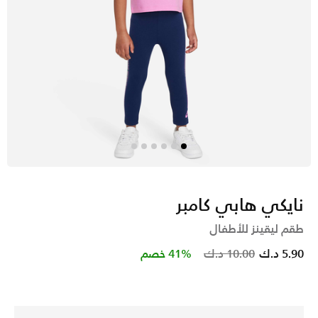
نايكي هابي كامبر
طقم ليقينز للأطفال
Price reduced from
to
5.90 د.ك
10.00 د.ك
41% خصم