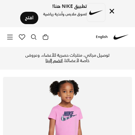
تطبيق NIKE هنا!
×
تسوق ملابس وأحذية رياضية
افتح
English
Nike
تسوق نايكي هابي كامبر طقم ليقينز للأطفال - ميدنايت نيفي في 
توصيل مجاني، منتجات حصرية للأعضاء، وعروض
خاصة لأعضائنا.
انضم إلينا