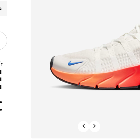
ه
ا
ال
ال
Previous
Next