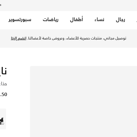
م
رجال
نساء
أطفال
رياضات
سبورتسوير
توصيل مجاني، منتجات حصرية للأعضاء، وعروض خاصة لأعضائنا.
انضم إلينا
نا
حذاء
51.50 