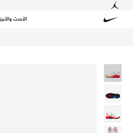
الأحدث والأبرز
Nike
تسوق نايكي فري ميتكون 7 حذاء تمرين للرجال - سامت أبيض/أنثراسيت/برايت كريمزون في الكويت عبر موقع نايكي اونلاين، واكتشف أحدث التشكيلات والإصدارات الحصرية. احصل على توصيل وإرجاع مجاني✓ دفع نقداً ✓ عبر تطبيق تابي ✓ وغيرها من الوسائل.