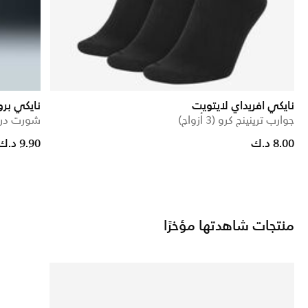
نايكي افريداي لايتويت
نايكي برو
جوارب ترينينج كرو (3 أزواج)
شورت دراي-فت 
duced from
o
8.00 د.ك
9.90 د.ك
منتجات شاهدتها مؤخرًا