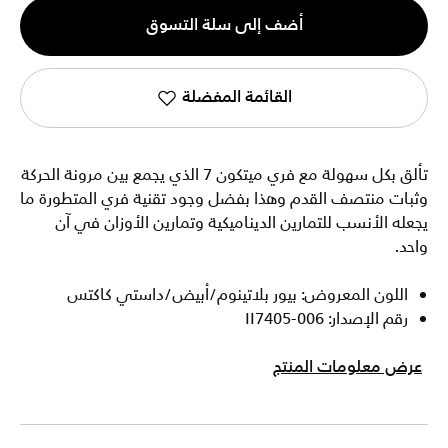
الكمية
أضف إلى سلة التسوق
1
القائمة المفضلة
تألق بكل سهولة مع فري ميتكون 7 الذي يجمع بين مرونة الحركة
وثبات منتصف القدم وهذا بفضل وجود تقنية فري المتطورة ما
يجعله الأنسب للتمارين الديناميكية وتمارين الأوزان في آن
واحد.
اللون المعروض: بيور بلاتينوم/أبيض/داستي كاكتس
رقم الإصدار: II7405-006
عرض معلومات المنتج