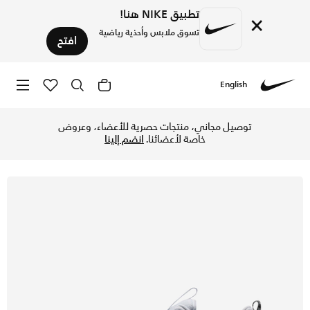
تطبيق NIKE هنا!
×
تسوق ملابس وأحذية رياضية
افتح
English
Nike
تسوق نايكي فري ميتكون 7 حذاء تمرين للرجال - بيور بلاتينوم/أبيض/داستي كاكتس في الكويت عبر موقع نايكي اونلاين، واكتشف أحدث التشكيلات والإصدارات الحصرية. احصل على توصيل وإرجاع مجاني✓ دفع نقداً ✓ عبر تطبيق تابي ✓ وغيرها من الوسائل.
توصيل مجاني، منتجات حصرية للأعضاء، وعروض
خاصة لأعضائنا.
انضم إلينا