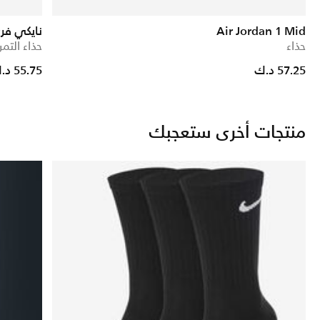
Air Jordan 1 Mid
نايكي فري م
حذاء
حذاء التمر
57.25 د.ك
55.75 د.ك
منتجات أخرى ستعجبك