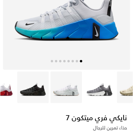
نى
رمادي
أبيض
أسود
أ
نايكي فري ميتكون 7
حذاء تمرين للرجال