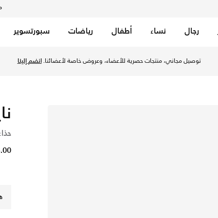
م
رجال
نساء
أطفال
رياضات
سبورتسوير
توصيل مجاني، منتجات حصرية للأعضاء، وعروض خاصة لأعضائنا.
انضم إلينا
نا
حذاء
53.00 
ه