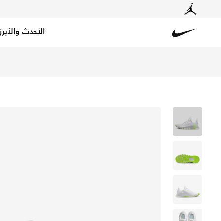
الأحدث والأبرز
Nike
تسوق نايكي فري متكون 6 حذاء التمرين للرجال - أبيض/فولت/أبيض في الكويت عبر موقع نايكي اونلاين، واكتشف أحدث التشكيلات والإصدارات الحصرية. احصل على توصيل وإرجاع مجاني✓ دفع نقداً ✓ عبر تطبيق تابي ✓ وغيرها من الوسائل.