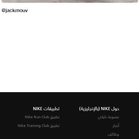
حول NIKE (بالإنجليزية)
تطبيقات NIKE
عضوية نايكي
تطبيق Nike Run Club
أخبار
تطبيق Nike Training Club
وظائف