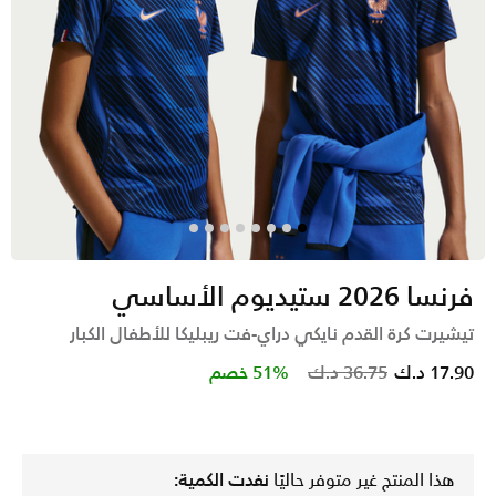
فرنسا 2026 ستيديوم الأساسي
تيشيرت كرة القدم نايكي دراي-فت ريبليكا للأطفال الكبار
Price reduced from
to
17.90 د.ك
36.75 د.ك
51% خصم
هذا المنتج غير متوفر حاليًا
نفدت الكمية: