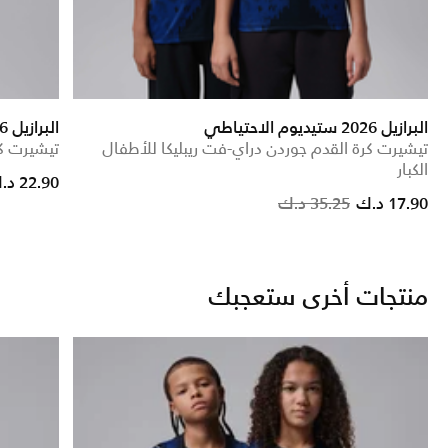
البرازيل 2026 ستيديوم الاحتياطي
البرازيل 2026 ستيديوم الاحتياطي
تيشيرت كرة القدم جوردن دراي-فت ريبليكا للأطفال
تيشيرت كر
الكبار
rom
22.90 د.ك
Price reduced from
to
17.90 د.ك
35.25 د.ك
منتجات أخرى ستعجبك