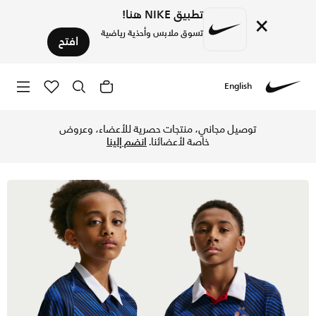
تطبيق NIKE هنا!
×
تسوق ملابس وأحذية رياضية
افتح
English
Nike
تسوق فرنسا 2026 ستيديوم الأساسي تيشيرت كرة القدم نايكي دراي-فت ريبليكا للأطفال الكبار - جيم رويال/ميتالك كوبر في الكويت عبر موقع نايكي اونلاين، واكتشف أحدث التشكيلات والإصدارات الحصرية. احصل على توصيل وإرجاع مجاني✓ دفع نقداً ✓ عبر تطبيق تابي ✓ وغيرها من الوسائل.
توصيل مجاني، منتجات حصرية للأعضاء، وعروض
خاصة لأعضائنا.
انضم إلينا