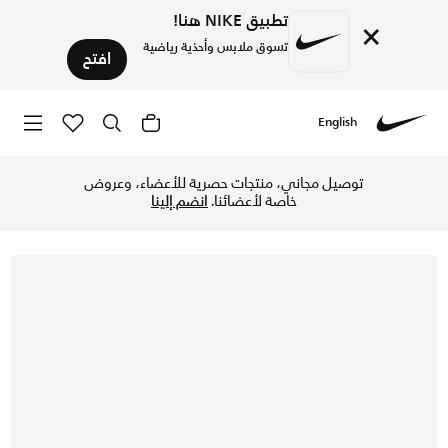
تطبيق NIKE هنا!
×
تسوق ملابس وأحذية رياضية
افتح
English
Nike
تسوق نايكي فيلد جينرال حذاء للرجال - أسود/أسود/أبيض في الكو
توصيل مجاني، منتجات حصرية للأعضاء، وعروض
خاصة لأعضائنا.
انضم إلينا