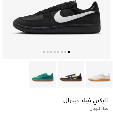
ايفوري
بنى
أخضر
نايكي فيلد جينرال
حذاء للرجال