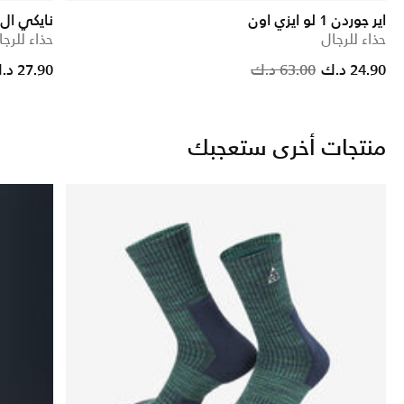
اير جوردن 1 لو ايزي اون
نايكي ال دي
حذاء للرجال
حذاء للرجا
Price reduced from
to
Price
24.90 د.ك
63.00 د.ك
27.90 د.ك
منتجات أخرى ستعجبك