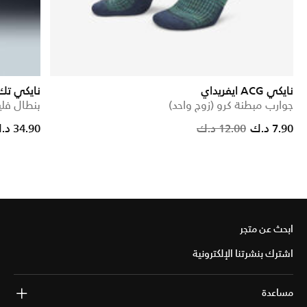
نايكي ACG ايفريداي
نايكي تك
جوارب مبطنة كرو (زوج واحد)
بنطال فل
ced from
Price re
t
7.90 د.ك
12.00 د.ك
34.90 د.ك
ابحث عن متجر
اشترك بنشرتنا الإلكترونية
مساعدة