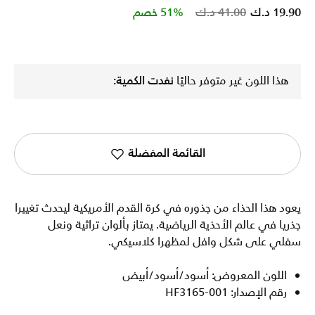
Price reduced from
to
19.90 د.ك
41.00 د.ك
51% خصم
هذا اللون غير متوفر حاليًا
نفدت الكمية:
القائمة المفضلة
يعود هذا الحذاء من جذوره في كرة القدم الأمريكية ليحدث تغييرا
جذريا في عالم الأحذية الرياضية. يمتاز بألوان تراثية ونعل
سفلي على شكل وافل لمظهرا كلاسيكي.
اللون المعروض: أسود/أسود/أبيض
رقم الإصدار: HF3165-001