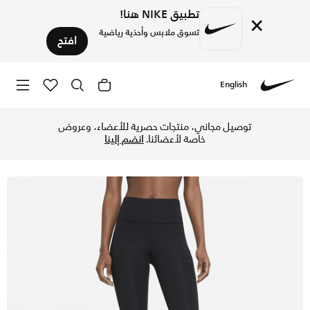
تطبيق NIKE هنا!
×
تسوق ملابس وأحذية رياضية
افتح
English
Nike
تسوق نايكي فاست ليقنز الجري متوسط الارتفاع كروب للنساء - أس
توصيل مجاني، منتجات حصرية للأعضاء، وعروض
خاصة لأعضائنا.
انضم إلينا