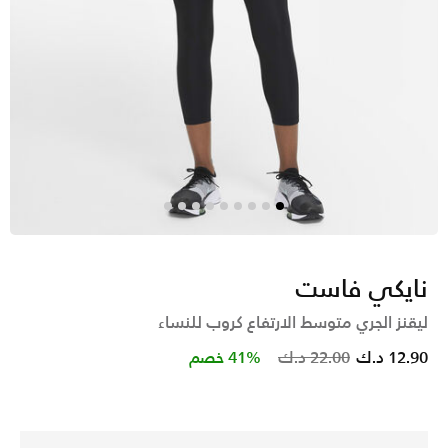
نايكي فاست
ليقنز الجري متوسط الارتفاع كروب للنساء
Price reduced from
to
12.90 د.ك
22.00 د.ك
41% خصم