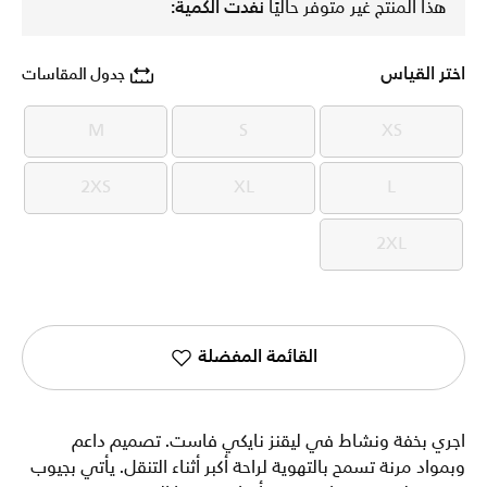
هذا المنتج غير متوفر حاليًا
نفدت الكمية:
اختر القياس
جدول المقاسات
M
S
XS
M
S
XS
2XS
XL
L
2XS
XL
L
2XL
2XL
القائمة المفضلة
اجري بخفة ونشاط في ليقنز نايكي فاست. تصميم داعم
وبمواد مرنة تسمح بالتهوية لراحة أكبر أثناء التنقل. يأتي بجيوب