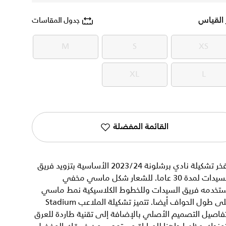
 القياس
جدول المقاسات
M
S
XS
M
S
XS
XL
L
XL
L
القائمة المفضلة
تفخر تشكيلة نادي برشلونة 2023/24 الأساسية بتزويد فريق
السيدات لمدة 30 عاما. للشعار شكل ماسي مخفي
ستخدمه فريق السيدات وللخطوط الكلاسيكية نمط ماسي
على طول الحواف أيضا. تتميز تشكيلة الملاعب Stadium
فاصيل التصميم الأصلي بالإضافة إلى تقنية طاردة للعرق