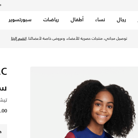
م
رجال
نساء
أطفال
رياضات
سبورتسوير
توصيل مجاني، منتجات حصرية للأعضاء، وعروض خاصة لأعضائنا.
انضم إلينا
ست
تيشي
32.00 
ه