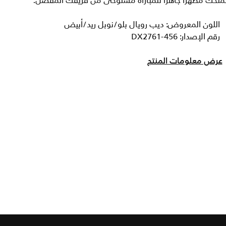
تمنحك مظهرا جاهزا للمباراة مستوحى من فريقك المفضل.
اللون المعروض: ديب رويال بلو/نوبل ريد/أبيض
رقم الإصدار: DX2761-456
عرض معلومات المنتج