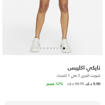
نايكي اكليبس
شورت الجري 2 في 1 للنساء
Price reduced from
to
9.90 د.ك
20.75 د.ك
52% خصم