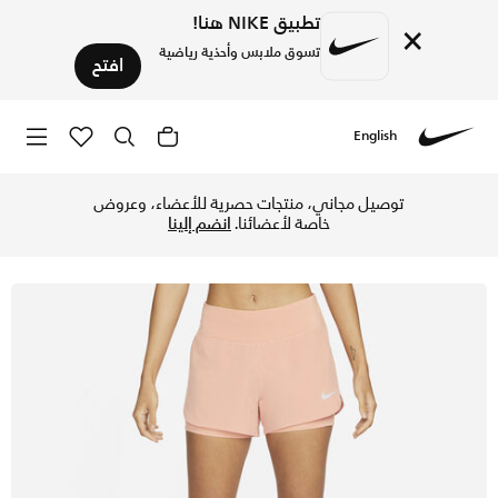
تطبيق NIKE هنا!
×
تسوق ملابس وأحذية رياضية
افتح
English
Nike
تسوق نايكي اكليبس شورت الجري 2 في 1 للنساء - لايت مادر روت في الكويت عبر موقع نايكي اونلاين، واكتشف أحدث التشكيلات والإصدارات الحصرية. احصل على توصيل وإرجاع مجاني✓ دفع نقداً ✓ عبر تطبيق تابي ✓ وغيرها من الوسائل.
توصيل مجاني، منتجات حصرية للأعضاء، وعروض
خاصة لأعضائنا.
انضم إلينا