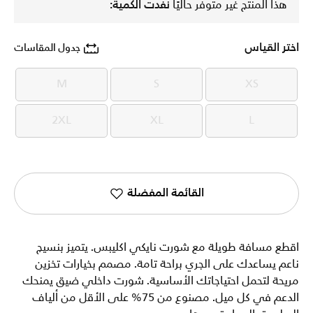
هذا المنتج غير متوفر حاليًا
نفدت الكمية:
اختر القياس
جدول المقاسات
M
S
XS
M
S
XS
2XL
XL
L
2XL
XL
L
القائمة المفضلة
اقطع مسافة طويلة مع شورت نايكي اكليبس. يتميز بنسيج
ناعم يساعدك على الجري براحة تامة. مصمم بخيارات تخزين
مريحة لتحمل احتياجاتك الأساسية. شورت داخلي ضيق يمنحك
الدعم في كل ميل. مصنوع من 75% على الأقل من ألياف