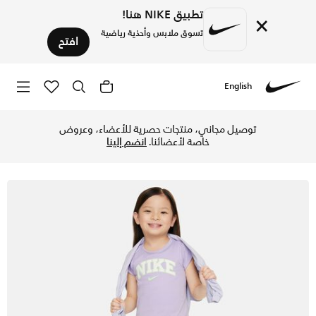
تطبيق NIKE هنا!
×
تسوق ملابس وأحذية رياضية
افتح
English
Nike
تسوق نايكي دراي-فت بريب ان يور ستيب طقم سكورت للأطفال - في
توصيل مجاني، منتجات حصرية للأعضاء، وعروض
خاصة لأعضائنا.
انضم إلينا