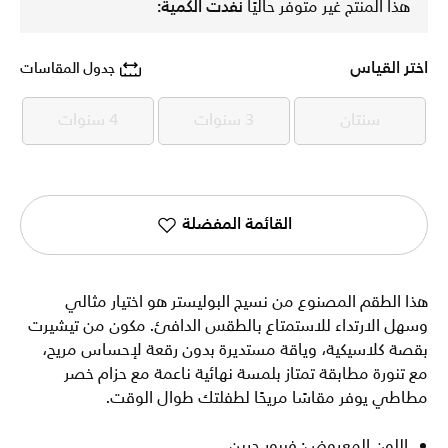
هذا المنتج غير متوفر حاليًا
نفدت الكمية:
اختر القياس
جدول المقاسات
سنتان
3 سنوات
4 سنوات
سنتان
3 سنوات
4 سنوات
القائمة المفضلة
هذا الطقم المصنوع من نسيج البوليستر هو اختيار مثالي
وسهل الارتداء للاستمتاع بالطقس الدافئ. مكون من تيشيرت
بقصة كلاسيكية، وياقة مستديرة بدون رقعة لإحساس مريح،
مع تنورة مطابقة تمتاز بلمسة نهائية ناعمة مع حزام خصر
مطاطي يوفر مقاسًا مريحًا لطفلتك طوال الوقت.
اللون المعروض: فيبور جرين