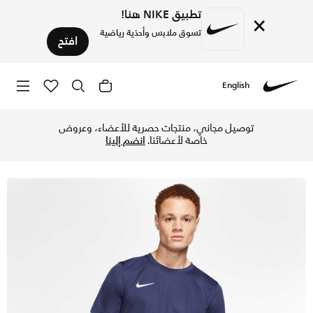
تطبيق NIKE هنا!
×
تسوق ملابس وأحذية رياضية
افتح
English
Nike
تسوق نايكي دراي فت بارك 7 جي بي واي تيشيرت كرة القدم للرجال - ميدنايت نيفي/أبيض في الكويت عبر موقع نايكي اونلاين، واكتشف أحدث التشكيلات والإصدارات الحصرية. احصل على توصيل وإرجاع مجاني✓ دفع نقداً ✓ عبر تطبيق تابي ✓ وغيرها من الوسائل.
توصيل مجاني، منتجات حصرية للأعضاء، وعروض
خاصة لأعضائنا.
انضم إلينا