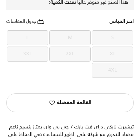
هذا المنتج غير متوفر حاليًا
نفدت الكمية:
اختر القياس
جدول المقاسات
L
M
S
L
M
S
3XL
2XL
XL
3XL
2XL
XL
4XL
4XL
القائمة المفضلة
تيشيرت نايكي دراي فت بارك 7 جي بي واي يمتاز بنسيج ناعم
مضاد للتعرق مع شبكة على الظهر للمساعدة في الحفاظ على