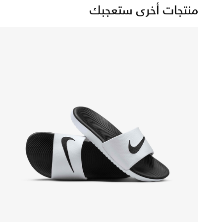
منتجات أخرى ستعجبك