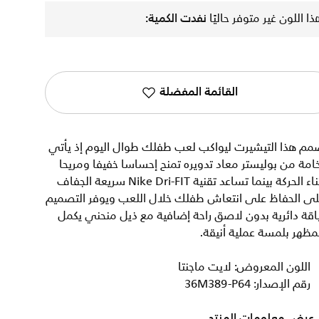
ذا اللون غير متوفر حاليًا
نفدت الكمية:
القائمة المفضلة
مم هذا التيشيرت ليواكب لعب طفلك طوال اليوم إذ يأتي
امة من بوليستر معاد تدويره تمنح إحساسا خفيفا ومريحا
أثناء الحركة بينما تساعد تقنية Nike Dri-FIT سريعة الجفاف
لى الحفاظ على انتعاش طفلك خلال اللعب ويوفر التصميم
اقة دائرية بدون لاصق راحة إضافية مع ذيل منحني يكمل
مظهر بلمسة عملية أنيقة.
اللون المعروض: لايت ماجنتا
رقم الإصدار: 36M389-P64
عرض معلومات المنتج