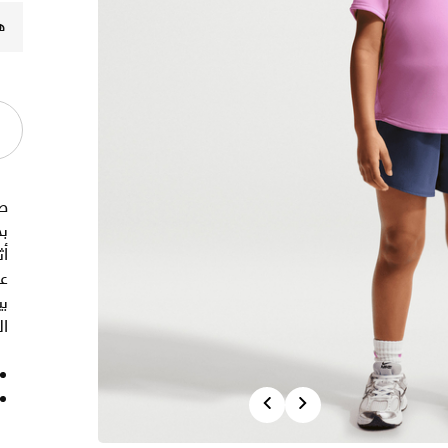
ه
ص
بخ
ع
بي
ال
Previous
Next