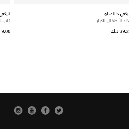
يكي دانك لو
نايكي
اء للأطفال الكبار
كاب ا
39. د.ك
9.00 د.ك