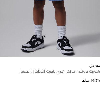
جوردن
شورت بروكلين فرنش تيري باهت للأطفال الصغار
duced from
o
14.75 د.ك