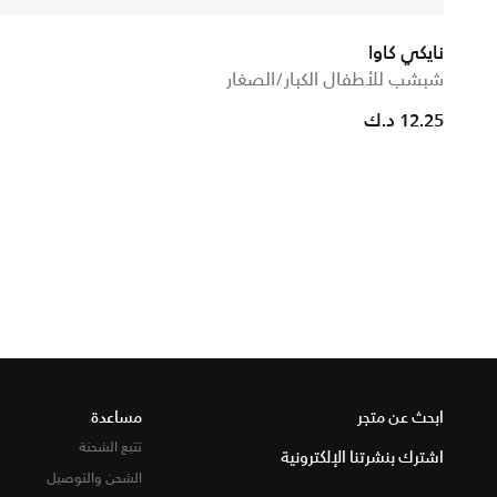
نايكي كاوا
شبشب للأطفال الكبار/الصغار
ced from
12.25 د.ك
ابحث عن متجر
مساعدة
تتبع الشحنة
اشترك بنشرتنا الإلكترونية
الشحن والتوصيل