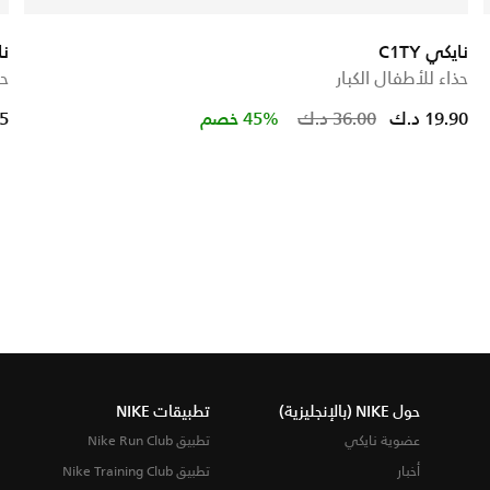
نايكي C1TY
نا
حذاء للأطفال الكبار
حذ
Price redu
to
19.90 د.ك
36.00 د.ك
45% خصم
25
حول NIKE (بالإنجليزية)
تطبيقات NIKE
عضوية نايكي
تطبيق Nike Run Club
أخبار
تطبيق Nike Training Club