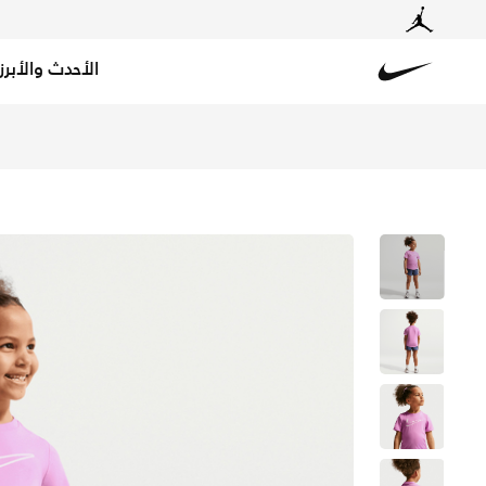
الأحدث والأبرز
Nike
تسوق نايكي دراي-فت تيشيرت جرافيك للأطفال الصغار - لايت 