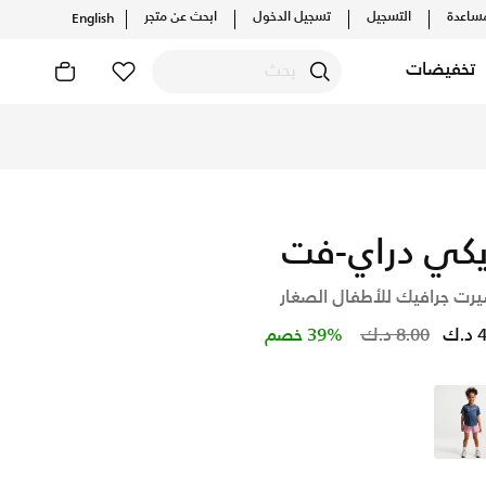
ساعدة
التسجيل
تسجيل الدخول
ابحث عن متجر
English
تخفيضات
ت والإصدارات الحصرية. احصل على توصيل وإرجاع مجاني✓ دفع نقداً 
يكي دراي-فت
يرت جرافيك للأطفال الصغار
Price reduced from
to
.ك
8.00 د.ك
39% خصم
أزرق