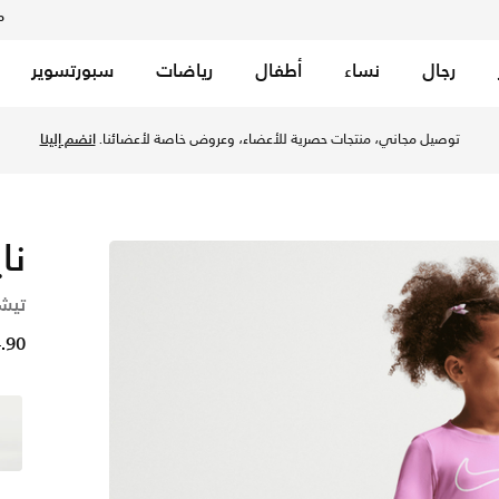
م
رجال
نساء
أطفال
رياضات
سبورتسوير
ماجنتا في الكويت عبر موقع نايكي اونلاين، واكتشف أحدث التشكيلا
توصيل مجاني، منتجات حصرية للأعضاء، وعروض خاصة لأعضائنا.
انضم إلينا
نا
تيش
4.90 د