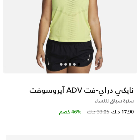
نايكي دراي-فت ADV آيروسوفت
سترة سباق للنساء
Price reduced from
to
17.90 د.ك
33.25 د.ك
46% خصم