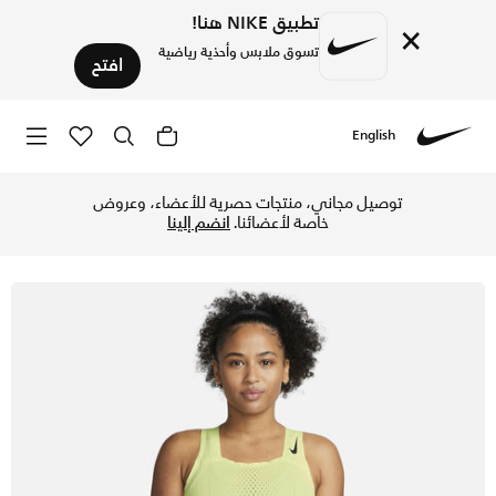
تطبيق NIKE هنا!
×
تسوق ملابس وأحذية رياضية
افتح
English
Nike
تسوق نايكي دراي-فت ADV آيروسوفت سترة سباق للنساء - لايت ليمون تويست/أسود في الكويت عبر موقع نايكي اونلاين، واكتشف أحدث التشكيلات والإصدارات الحصرية. احصل على توصيل وإرجاع مجاني✓ دفع نقداً ✓ عبر تطبيق تابي ✓ وغيرها من الوسائل.
توصيل مجاني، منتجات حصرية للأعضاء، وعروض
خاصة لأعضائنا.
انضم إلينا