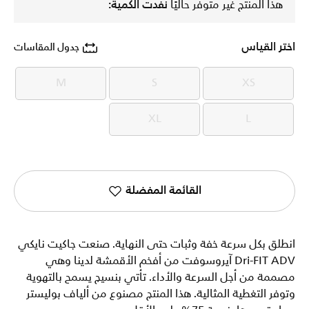
هذا المنتج غير متوفر حاليًا
نفدت الكمية:
اختر القياس
جدول المقاسات
M
S
XS
M
S
XS
XL
L
XL
L
القائمة المفضلة
انطلق بكل سرعة خفة وثبات حتى النهاية. صنعت جاكيت نايكي
Dri-FIT ADV آيروسوفت من أفخم الأقمشة لدينا وهي
مصممة من أجل السرعة والأداء. تأتي بنسيج يسمح بالتهوية
وتوفر التغطية المثالية. هذا المنتج مصنوع من ألياف بوليستر