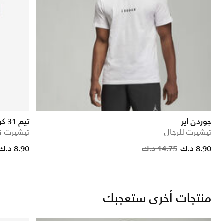
جوردن اير
تيم 31 كورت-سايد ماكس 90
تيشيرت للرجال
تيشيرت نا
uced from
Pri
8.90 د.ك
14.75 د.ك
8.90 د.ك
منتجات أخرى ستعجبك