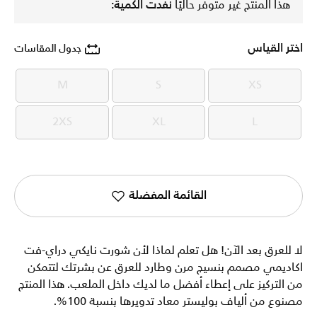
هذا المنتج غير متوفر حاليًا
نفدت الكمية:
اختر القياس
جدول المقاسات
M
S
XS
M
S
XS
2XS
XL
L
2XS
XL
L
القائمة المفضلة
لا للعرق بعد الآن! هل تعلم لماذا لأن شورت نايكي دراي-فت
اكاديمي مصمم بنسيج مرن وطارد للعرق عن بشرتك لتتمكن
من التركيز على إعطاء أفضل ما لديك داخل الملعب. هذا المنتج
مصنوع من ألياف بوليستر معاد تدويرها بنسبة 100%.