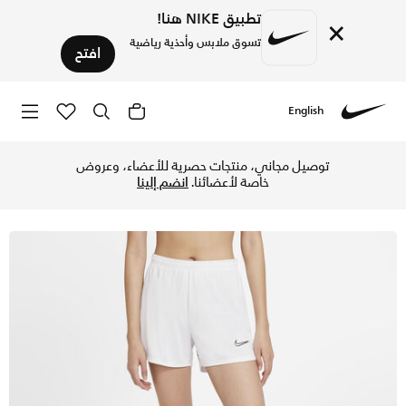
تطبيق NIKE هنا!
×
تسوق ملابس وأحذية رياضية
افتح
English
Nike
تسوق نايكي دراي-فت اكاديمي شورت كرة القدم نت للنساء - أبيض
توصيل مجاني، منتجات حصرية للأعضاء، وعروض
خاصة لأعضائنا.
انضم إلينا