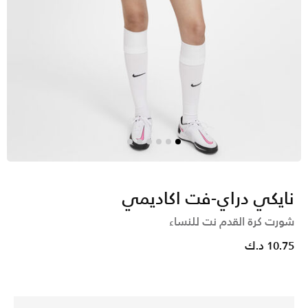
نايكي دراي-فت اكاديمي
شورت كرة القدم نت للنساء
10.75 د.ك