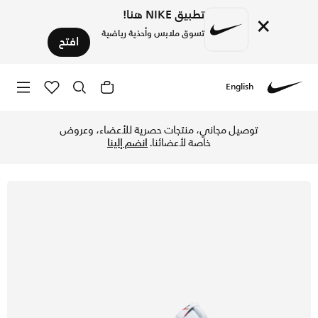
تطبيق NIKE هنا!
×
تسوق ملابس وأحذية رياضية
افتح
English
Nike
تسوق نايكي كورت ليجاسي نيكست نيتشور حذاء للنساء - أبيض/ديزر
توصيل مجاني، منتجات حصرية للأعضاء، وعروض
خاصة لأعضائنا.
انضم إلينا