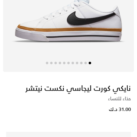
نايكي كورت ليجاسي نكست نيتشر
حذاء للنساء
31.00 د.ك