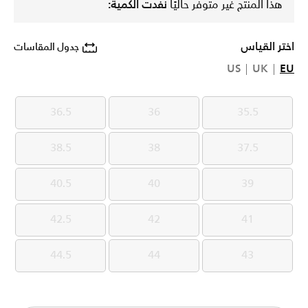
هذا المنتج غير متوفر حاليًا
نفدت الكمية:
اختر القياس
جدول المقاسات
US
UK
EU
36.5
36
35.5
36.5
36
35.5
38.5
38
37.5
38.5
38
37.5
40.5
40
39
40.5
40
39
42.5
42
41
42.5
42
41
44.5
44
43
44.5
44
43