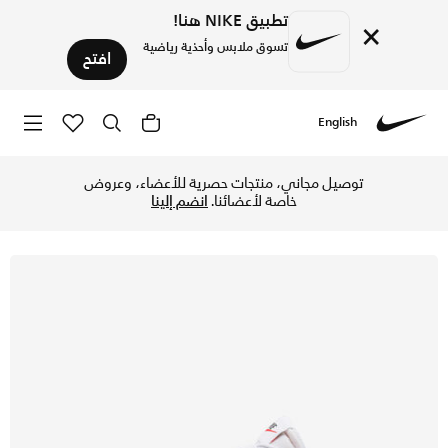
تطبيق NIKE هنا!
×
تسوق ملابس وأحذية رياضية
افتح
English
Nike
تسوق نايكي كورت ليجاسي لفت حذاء للنساء - أبيض/هيمب/تيم اور
توصيل مجاني، منتجات حصرية للأعضاء، وعروض
خاصة لأعضائنا.
انضم إلينا