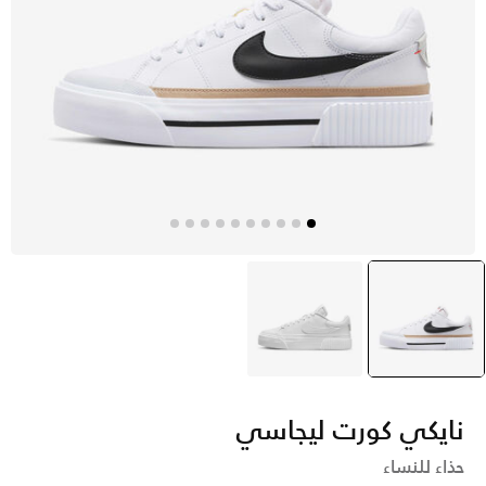
أبيض
selected
أبيض
نايكي كورت ليجاسي
حذاء للنساء