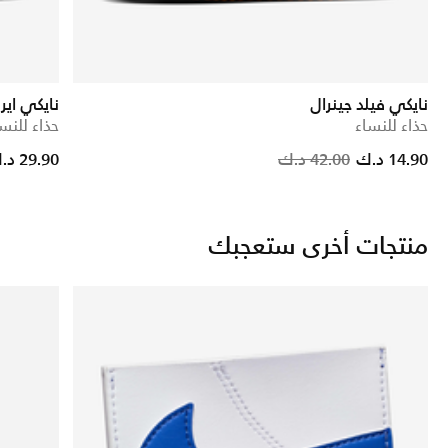
نايكي فيلد جينرال
نايكي اير فور
حذاء للنساء
حذاء للنس
Price reduced from
to
Price
14.90 د.ك
42.00 د.ك
29.90 د.ك
منتجات أخرى ستعجبك