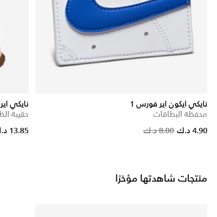
نايكي ايكون اير فورس 1
نايكي اير
محفظة البطاقات
حقيبة الظهر (7
Price reduced from
to
Price
4.90 د.ك
8.00 د.ك
13.85 د.ك
منتجات شاهدتها مؤخرًا