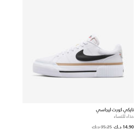
نايكي كورت ليجاسي
حذاء للنساء
14.90 د.ك
35.25 د.ك