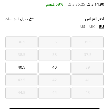
Price reduced from
to
14.90 د.ك
35.25 د.ك
58% خصم
اختر القياس
جدول المقاسات
US
UK
EU
36.5
36
35.5
36.5
36
35.5
38.5
38
37.5
38.5
38
37.5
40.5
40
39
40.5
40
39
42.5
42
41
42.5
42
41
44.5
44
43
44.5
44
43