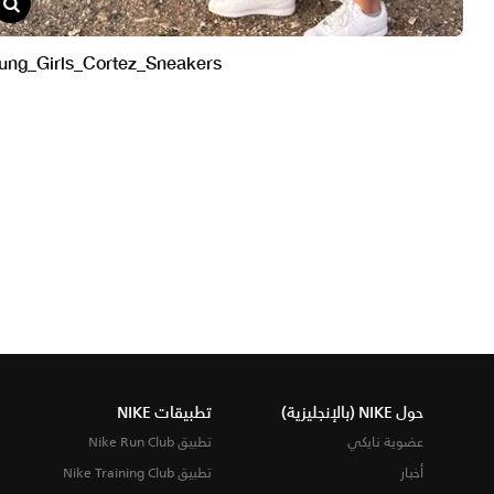
حول NIKE (بالإنجليزية)
تطبيقات NIKE
عضوية نايكي
تطبيق Nike Run Club
أخبار
تطبيق Nike Training Club