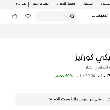
ساعدة
التسجيل
تسجيل الدخول
ابحث عن متجر
English
تخفيضات
ارات الحصرية. احصل على توصيل وإرجاع مجاني✓ دفع نقداً ✓ عبر تطب
يكي كورتيز
 للأطفال الكبار
Price reduced from
to
د.ك
30.00 د.ك
40% خصم
ذا المنتج غير متوفر حاليًا
نفدت الكمية: