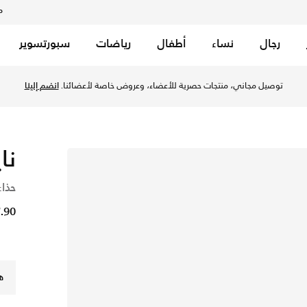
م
رجال
نساء
أطفال
رياضات
سبورتسوير
في الكويت عبر موقع نايكي اونلاين، واكتشف أحدث التشكيلات والإصد
توصيل مجاني، منتجات حصرية للأعضاء، وعروض خاصة لأعضائنا.
انضم إلينا
نا
حذاء
17.90 
ه