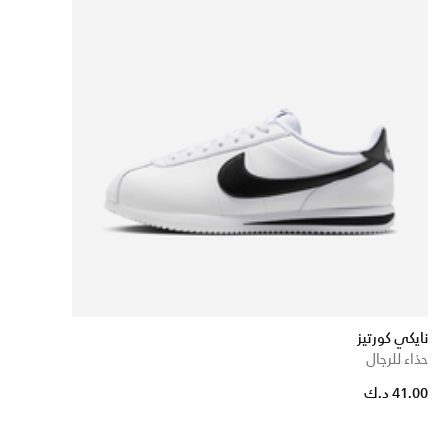
نايكي كورتيز
حذاء للرجال
41.00 د.ك