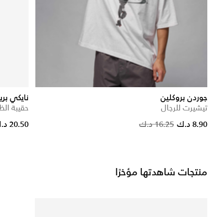
جوردن بروكلين
نايكي بري
تيشيرت للرجال
حقيبة الظهر (1
Pri
8.90 د.ك
16.25 د.ك
20.50 د.ك
منتجات شاهدتها مؤخرًا