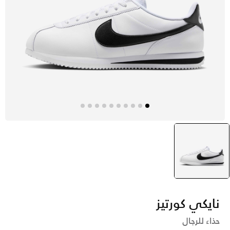
أبيض
selected
نايكي كورتيز
حذاء للرجال