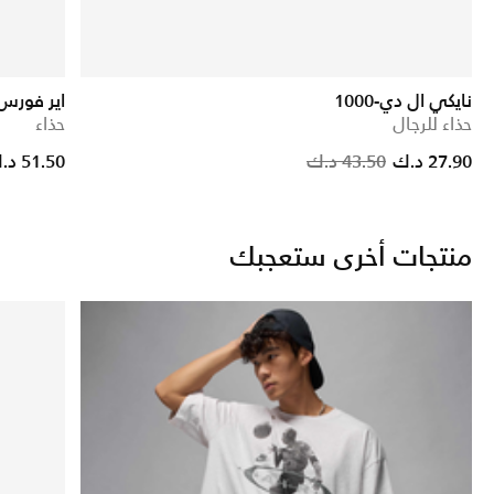
نايكي ال دي-1000
اير فورس 1 فلاينت 0
حذاء للرجال
حذاء
Price
27.90 د.ك
43.50 د.ك
51.50 د.ك
منتجات أخرى ستعجبك