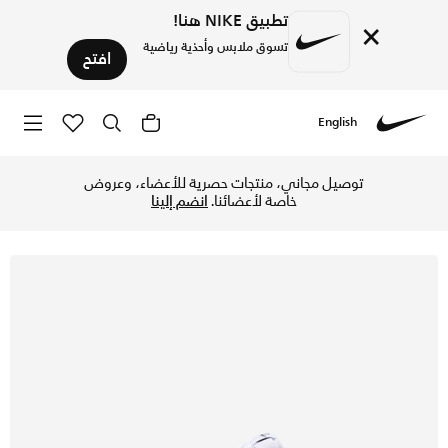
تطبيق NIKE هنا!
×
تسوق ملابس وأحذية رياضية
افتح
English
Nike
تسوق نايكي كورتيز ليذر حذاء للرجال - أبيض/أسود في الكويت عبر
توصيل مجاني، منتجات حصرية للأعضاء، وعروض
خاصة لأعضائنا.
انضم إلينا