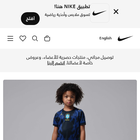
تطبيق NIKE هنا!
×
تسوق ملابس وأحذية رياضية
افتح
English
Nike
تسوق البرازيل 2026 ستيديوم الاحتياطي طقم كرة القدم جوردن ريبليكا للأطفال الصغار 3 قطع - أولد رويال/أسود في الكويت عبر موقع نايكي اونلاين، واكتشف أحدث التشكيلات والإصدارات الحصرية. احصل على توصيل وإرجاع مجاني✓ دفع نقداً ✓ عبر تطبيق تابي ✓ وغيرها من الوسائل.
توصيل مجاني، منتجات حصرية للأعضاء، وعروض
خاصة لأعضائنا.
انضم إلينا