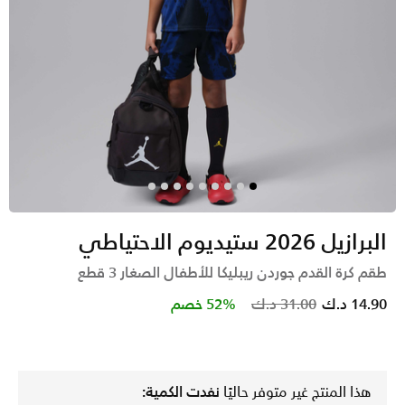
البرازيل 2026 ستيديوم الاحتياطي
طقم كرة القدم جوردن ريبليكا للأطفال الصغار 3 قطع
Price reduced from
to
14.90 د.ك
31.00 د.ك
52% خصم
هذا المنتج غير متوفر حاليًا
نفدت الكمية: