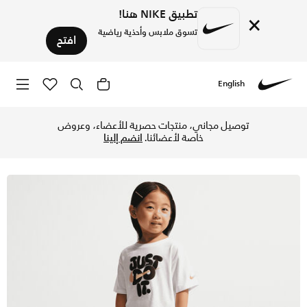
تطبيق NIKE هنا!
×
تسوق ملابس وأحذية رياضية
افتح
English
Nike
تسوق نايكي بولد بلاي طقم شورت بايك من قطعتين للأطفال الرضع
توصيل مجاني، منتجات حصرية للأعضاء، وعروض
خاصة لأعضائنا.
انضم إلينا