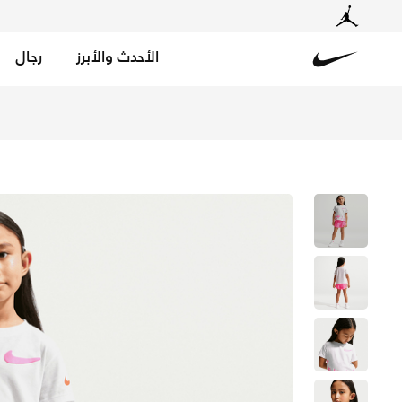
الأحدث والأبرز
رجال
Nike
تسوق نايكي بولد بلاي طقم تيمبو دراي-فت من قطعتين للأطفا