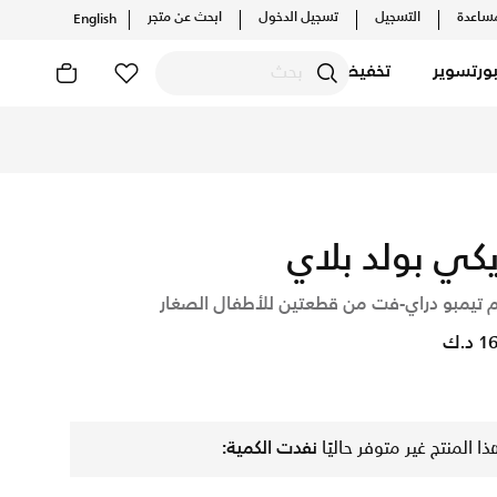
ساعدة
التسجيل
تسجيل الدخول
ابحث عن متجر
English
ورتسوير
تخفيضات
أحدث التشكيلات والإصدارات الحصرية. احصل على توصيل وإرجاع مجان
يكي بولد بلاي
 تيمبو دراي-فت من قطعتين للأطفال الصغار
د.ك
ذا المنتج غير متوفر حاليًا
نفدت الكمية: