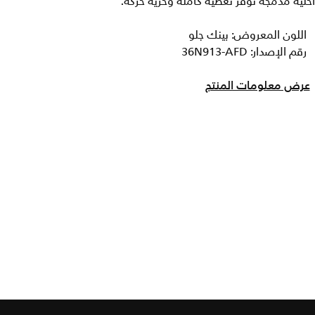
خلية مدمجة توفر تغطية كاملة وحرية حركة.
اللون المعروض: بينك جلو
رقم الإصدار: 36N913-AFD
عرض معلومات المنتج