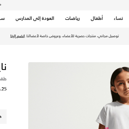
م
نساء
أطفال
رياضات
العودة إلى المدارس
سب
ل الصغار - بينك جلو في الكويت عبر موقع نايكي اونلاين، واكتشف 
توصيل مجاني، منتجات حصرية للأعضاء، وعروض خاصة لأعضائنا.
انضم إلينا
نا
طقم
16.25 
ه