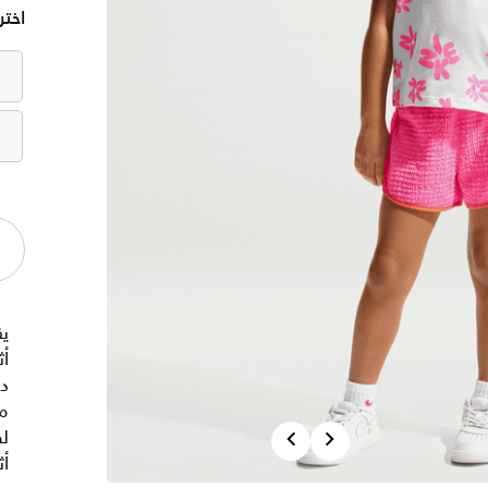
اختر
يق
أث
دا
م
Previous
Next
لط
أث