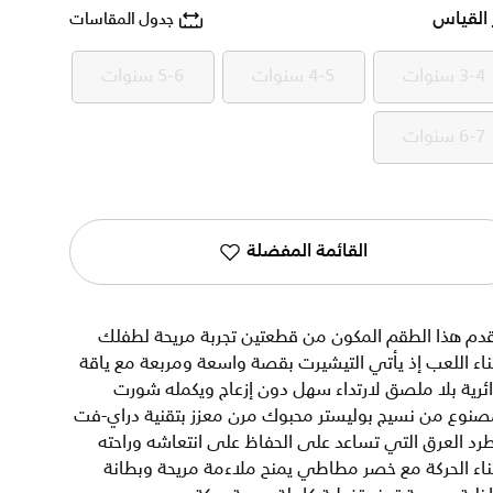
 القياس
جدول المقاسات
3-4 سنوات
4-5 سنوات
5-6 سنوات
3-4 سنوات
4-5 سنوات
5-6 سنوات
6-7 سنوات
6-7 سنوات
القائمة المفضلة
دم هذا الطقم المكون من قطعتين تجربة مريحة لطفلك
ناء اللعب إذ يأتي التيشيرت بقصة واسعة ومربعة مع ياقة
ئرية بلا ملصق لارتداء سهل دون إزعاج ويكمله شورت
صنوع من نسيج بوليستر محبوك مرن معزز بتقنية دراي-فت
رد العرق التي تساعد على الحفاظ على انتعاشه وراحته
ناء الحركة مع خصر مطاطي يمنح ملاءمة مريحة وبطانة