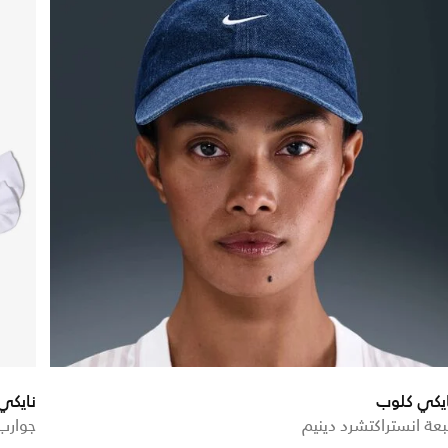
ايكي كلوب
نايكي
عة انستراكتشرد دينيم
جوارب نو