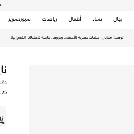
م
رجال
نساء
أطفال
رياضات
سبورتسوير
توصيل مجاني، منتجات حصرية للأعضاء، وعروض خاصة لأعضائنا.
انضم إلينا
نا
حقيب
16.25 