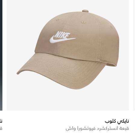
نايكي كلوب
ن
قبعة انستركشرد فيوتشورا واش
قب