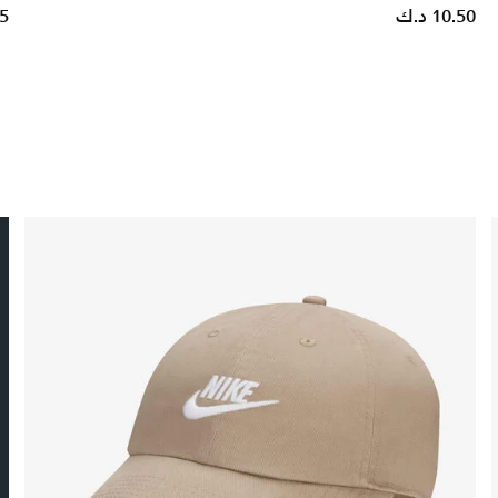
10.50 د.ك
25