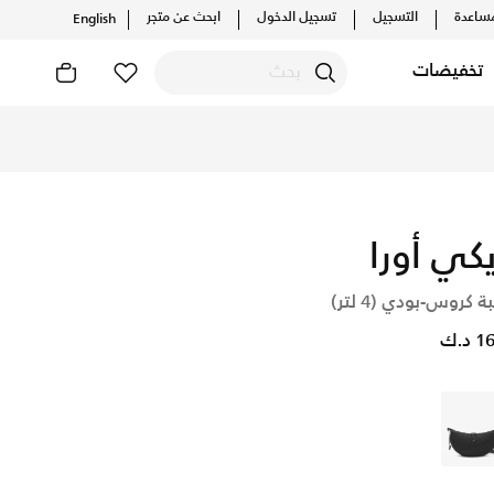
ساعدة
التسجيل
تسجيل الدخول
ابحث عن متجر
English
تخفيضات
يكي أورا
ة كروس-بودي (4 لتر)
د.ك
أسود