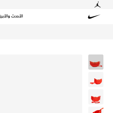
الأحدث والأبرز
Nike
تسوق نايكي أورا حقيبة كروس-بودي (4 لتر) - بيكانتي ريد/بيكانتي ريد/إس إم أسود إلكترديب في الكويت عبر موقع نايكي اونلاين، واكتشف أحدث التشكيلات والإصدارات الحصرية. احصل على توصيل وإرجاع مجاني✓ دفع نقداً ✓ عبر تطبيق تابي ✓ وغيرها من الوسائل.