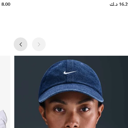
16. د.ك
8.00 د.ك