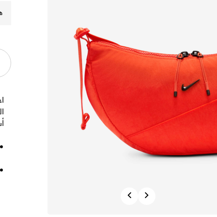
ه
ا
ال
أ
Previous
Next