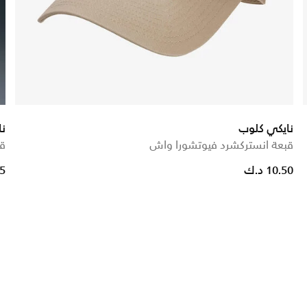
نايكي كلوب
ن
قبعة انستركشرد فيوتشورا واش
قب
10.50 د.ك
25