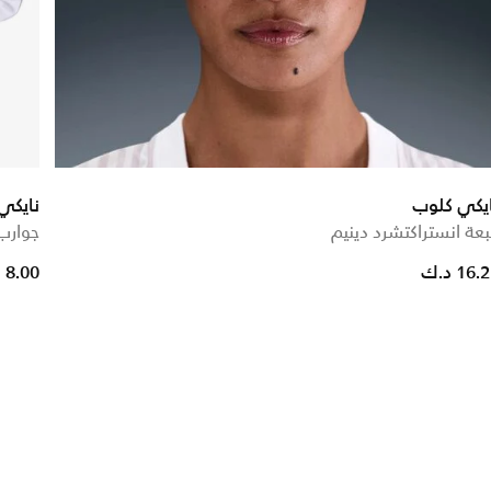
ايكي كلوب
نايكي
عة انستراكتشرد دينيم
جوارب نو
16. د.ك
8.00 د.ك