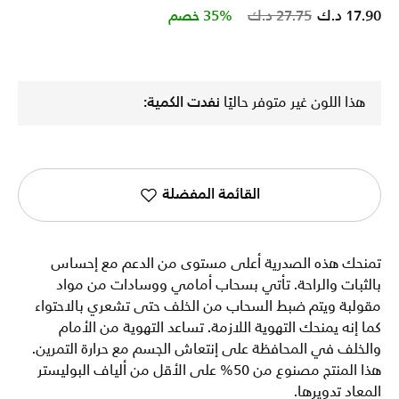
Price reduced from
to
17.90 د.ك
27.75 د.ك
35% خصم
هذا اللون غير متوفر حاليًا
نفدت الكمية:
القائمة المفضلة
تمنحك هذه الصدرية أعلى مستوى من الدعم مع إحساس
بالثبات والراحة. تأتي بسحاب أمامي ووسادات من مواد
مقولبة ويتم ضبط السحاب من الخلف حتى تشعري بالاحتواء
كما إنه يمنحك التهوية اللازمة. تساعد التهوية من الأمام
والخلف في المحافظة على إنتعاش الجسم مع حرارة التمرين.
هذا المنتج مصنوع من 50% على الأقل من ألياف البوليستر
المعاد تدويرها.