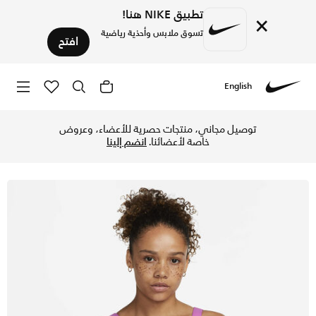
تطبيق NIKE هنا!
×
تسوق ملابس وأحذية رياضية
افتح
English
Nike
تسوق نايكي ألفا صدرية رياضية مبطنة بدعم عال قابلة للتعديل ل
توصيل مجاني، منتجات حصرية للأعضاء، وعروض
خاصة لأعضائنا.
انضم إلينا