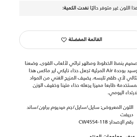
ذا اللون غير متوفر حاليًا
نفدت الكمية:
القائمة المفضلة
صميم بنمط الخطوط ومظهر تراثي لألعاب القوى. وضعنا
توسيد بوحدة Air المرئية تجعل حذاء نايكي اير ماكس هذا
الي لأي طقم تلبسه. يضيف المزيج الغني من المواد
مستخدمة طابعا مميزا يجعله حذاء متينا وخفيف الوزن
ارتداء اليومي.
اللون المعروض: سايل/سايل/جم ميديوم براون/ساند
دريفت
رقم الإصدار: CW4554-118
عرض معلومات المنتج