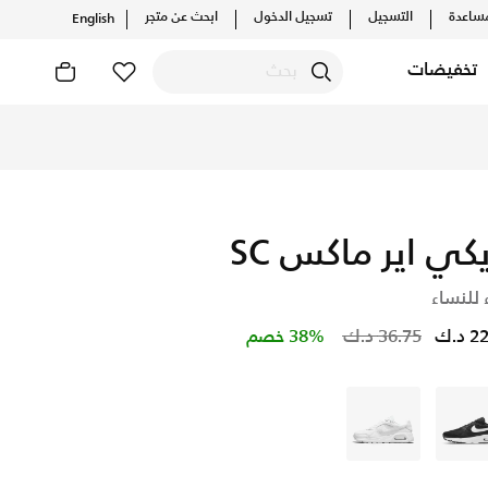
ساعدة
التسجيل
تسجيل الدخول
ابحث عن متجر
English
تخفيضات
يكي اير ماكس SC
 للنساء
Price reduced from
to
د.ك
36.75 د.ك
38% خصم
أسود
أبيض