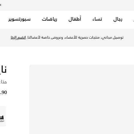
م
رجال
نساء
أطفال
رياضات
سبورتسوير
توصيل مجاني، منتجات حصرية للأعضاء، وعروض خاصة لأعضائنا.
انضم إلينا
نا
حذاء
22.90 