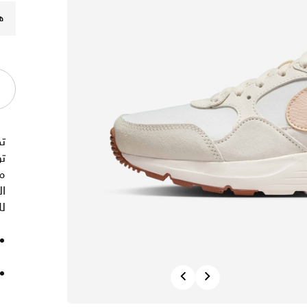
ه
ت
مث
ال
لل
Previous
Next