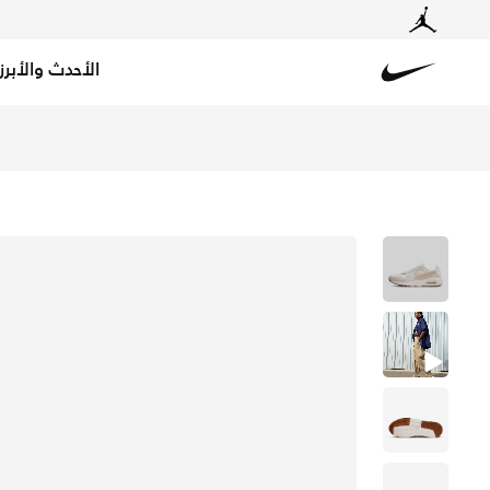
الأحدث والأبرز
Nike
تسوق نايكي اير ماكس SC حذاء للنساء - سايل/سايل/جم ميديوم براون/ساند دريفت في الكويت عبر موقع نايكي اونلاين، واكتشف أحدث التشكيلات والإصدارات الحصرية. احصل على توصيل وإرجاع مجاني✓ دفع نقداً ✓ عبر تطبيق تابي ✓ وغيرها من الوسائل.