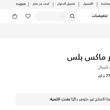
ساعدة
التسجيل
تسجيل الدخول
ابحث عن متجر
English
تخفيضات
لإصدارات الحصرية. احصل على توصيل وإرجاع مجاني✓ دفع نقداً ✓ عب
ر ماكس بلس
 للرجال
د.ك
ذا المنتج غير متوفر حاليًا
نفدت الكمية: