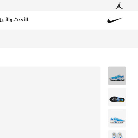
الأحدث والأبرز
Nike
تسوق اير ماكس بلس حذاء للرجال - باتل بلو/أسود/أبيض/بلو 