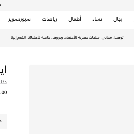
م
رجال
نساء
أطفال
رياضات
سبورتسوير
جيز في الكويت عبر موقع نايكي اونلاين، واكتشف أحدث التشكيلات وا
توصيل مجاني، منتجات حصرية للأعضاء، وعروض خاصة لأعضائنا.
انضم إلينا
اي
حذاء
77.00 
ه