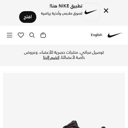
تطبيق NIKE هنا!
×
تسوق ملابس وأحذية رياضية
افتح
English
Nike
تسوق اير ماكس LTD 3 حذاء للرجال - أسود/يونيفرستي ريد/لايت سموك جراي في الكويت عبر موقع نايكي اونلاين، واكتشف أحدث التشكيلات والإصدارات الحصرية. احصل على توصيل وإرجاع مجاني✓ دفع نقداً ✓ عبر تطبيق تابي ✓ وغيرها من الوسائل.
توصيل مجاني، منتجات حصرية للأعضاء، وعروض
خاصة لأعضائنا.
انضم إلينا