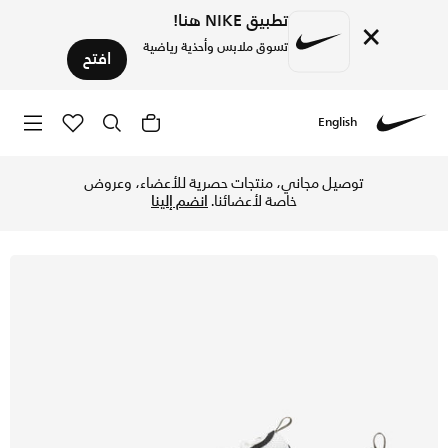
تطبيق NIKE هنا!
×
تسوق ملابس وأحذية رياضية
افتح
English
Nike
تسوق اير ماكس 97 حذاء للرجال - ناتشرال اوليف/أسود/جم ميديوم براون/ساميت وايت في الكويت عبر موقع نايكي اونلاين، واكتشف أحدث التشكيلات والإصدارات الحصرية. احصل على توصيل وإرجاع مجاني✓ دفع نقداً ✓ عبر تطبيق تابي ✓ وغيرها من الوسائل.
توصيل مجاني، منتجات حصرية للأعضاء، وعروض
خاصة لأعضائنا.
انضم إلينا