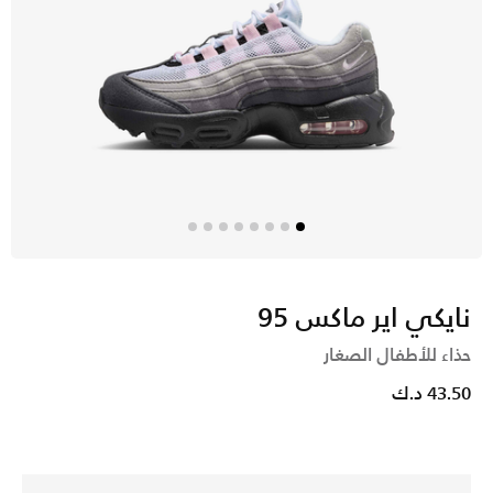
نايكي اير ماكس 95
حذاء للأطفال الصغار
43.50 د.ك