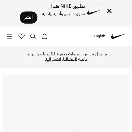
تطبيق NIKE هنا!
×
تسوق ملابس وأحذية رياضية
افتح
English
Nike
تسوق نايكي اير ماكس 95 حذاء للأطفال الصغار - أسود/بينك فوم/أبيض/ميديوم جراي في الكويت عبر موقع نايكي اونلاين، واكتشف أحدث التشكيلات والإصدارات الحصرية. احصل على توصيل وإرجاع مجاني✓ دفع نقداً ✓ عبر تطبيق تابي ✓ وغيرها من الوسائل.
توصيل مجاني، منتجات حصرية للأعضاء، وعروض
خاصة لأعضائنا.
انضم إلينا