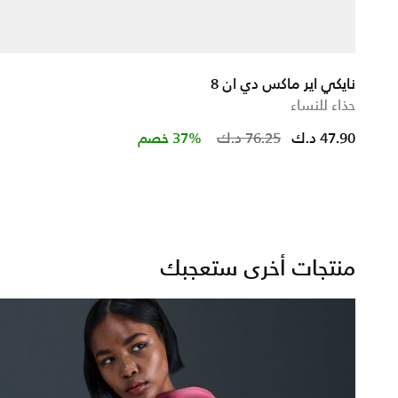
نايكي اير ماكس دي ان 8
حذاء للنساء
ced from
Price reduced 
to
47.90 د.ك
76.25 د.ك
37% خصم
منتجات أخرى ستعجبك