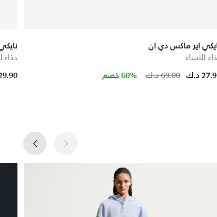
يكي اير ماكس دي ان
نايكي
اء للنساء
حذاء ل
ce reduced from
to
Price r
27. د.ك
69.00 د.ك
60% خصم
29.90 د.ك