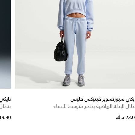
ايكي سبورتسوير فينيكس فليس
نايكي
طال البدلة الرياضية بخصر متوسط للنساء
بنطال
ce reduced from
to
23. د.ك
19.90 د.ك