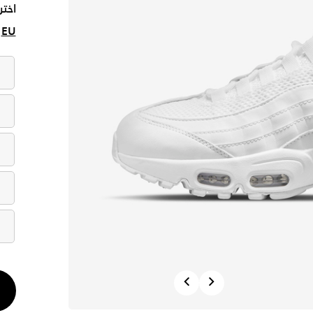
اختر
EU
الكم
Previous
Next
1