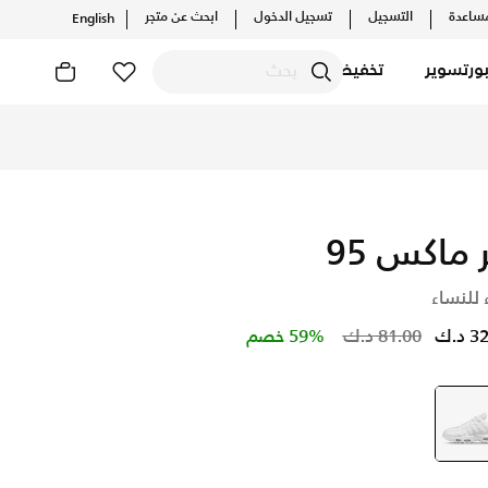
ساعدة
التسجيل
تسجيل الدخول
ابحث عن متجر
English
ورتسوير
تخفيضات
ر ماكس 95
 للنساء
Price reduced from
to
د.ك
81.00 د.ك
59% خصم
أبيض
selected