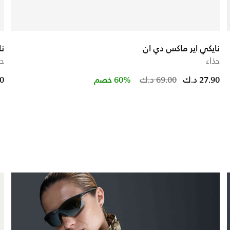
نايكي اير ماكس دي ان
نا
حذاء
حذ
educed from
to
Price redu
to
27.90 د.ك
69.00 د.ك
60% خصم
90