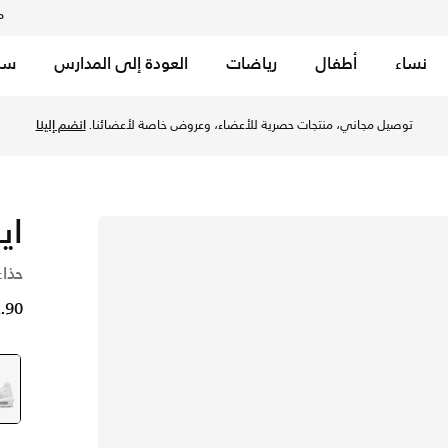
م
نساء
أطفال
رياضات
العودة إلى المدارس
سب
توصيل مجاني، منتجات حصرية للأعضاء، وعروض خاصة لأعضائنا.
انضم إلينا
اي
حذاء
32.90 