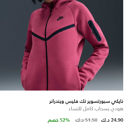
نايكي سبورتسوير تك فليس ويندرانر
هودي بسحاب كامل للنساء
Price reduced 
to
24.90 د.ك
51.50 د.ك
52% خصم