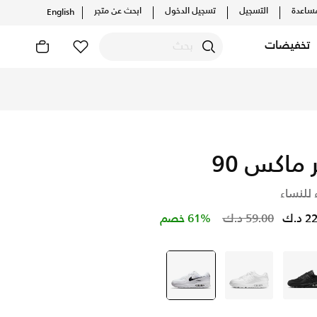
ساعدة
التسجيل
تسجيل الدخول
ابحث عن متجر
English
تخفيضات
ر ماكس 90
 للنساء
Price reduced from
to
د.ك
59.00 د.ك
61% خصم
أسود
أبيض
أبيض
selected