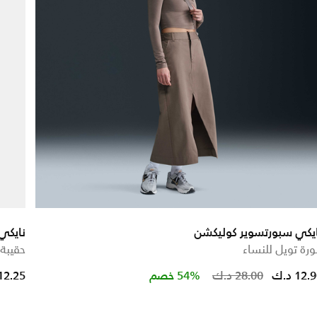
يكي سبورتسوير كوليكشن
نايكي
ورة تويل للنساء
حقيبة 
Price r
12. د.ك
28.00 د.ك
54% خصم
12.25 د.ك