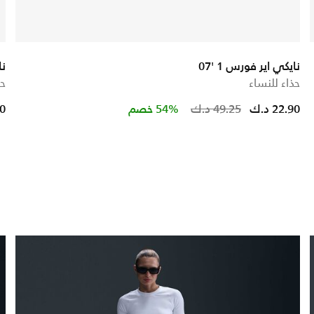
نايكي اير فورس 1 '07
نا
حذاء للنساء
حذ
educed from
to
Price redu
to
22.90 د.ك
49.25 د.ك
54% خصم
90