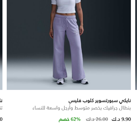
نايكي سبورتسوير كلوب فليس
نا
بنطال جرافيك بخصر متوسط وأرجل واسعة للنساء
تن
educed from
to
Price reduced from
to
9.90 د.ك
26.00 د.ك
62% خصم
90