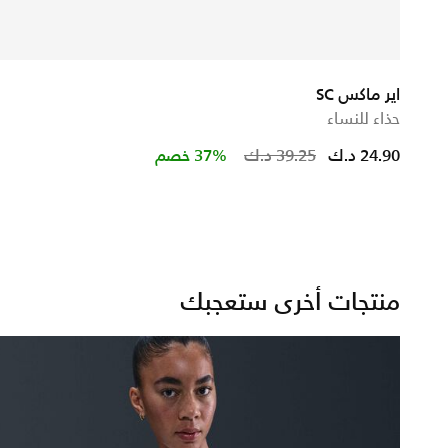
اير ماكس SC
حذاء للنساء
ced from
Price reduced 
to
24.90 د.ك
39.25 د.ك
37% خصم
منتجات أخرى ستعجبك