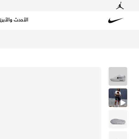
الأحدث والأبرز
Nike
تسوق نايكي اير ماكس 90 حذاء للنساء - أبيض/أبيض/أسود في الكويت عبر موقع نايكي اونلاين، واكتشف أحدث التشكيلات والإصدارات الحصرية. احصل على توصيل وإرجاع مجاني✓ دفع نقداً ✓ عبر تطبيق تابي ✓ وغيرها من الوسائل.