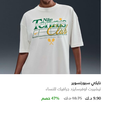
نايكي سبورتسوير
تيشيرت اوفرسايزد جرافيك للنساء
Price reduc
to
9.90 د.ك
18.75 د.ك
47% خصم