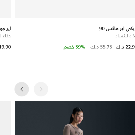
يكي اير ماكس 90
اير جوردن 1 
اء للنساء
حذاء ل
ce reduced from
to
Price r
22. د.ك
55.75 د.ك
59% خصم
19.90 د.ك