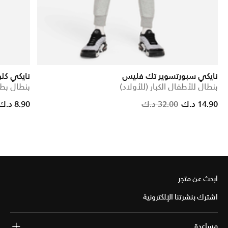
نايكي سبورتسوير تك فليس
نايكي كل
بنطال للأطفال الكبار (للأولاد)
بنطال بطب
Price reduced from
to
Price redu
to
14.90 د.ك
32.00 د.ك
8.90 د.ك
ابحث عن متجر
اشترك بنشرتنا الإلكترونية
مساعدة