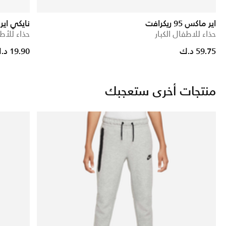
اير ماكس 95 ريكرافت
نايكي اير فور
حذاء للاطفال الكبار
حذاء للأطف
Price reduced from
to
59.75 د.ك
19.90 د.ك
منتجات أخرى ستعجبك