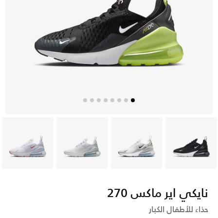
أسود
رمادي
أبيض
أبيض
نايكي اير ماكس 270
حذاء للأطفال الكبار