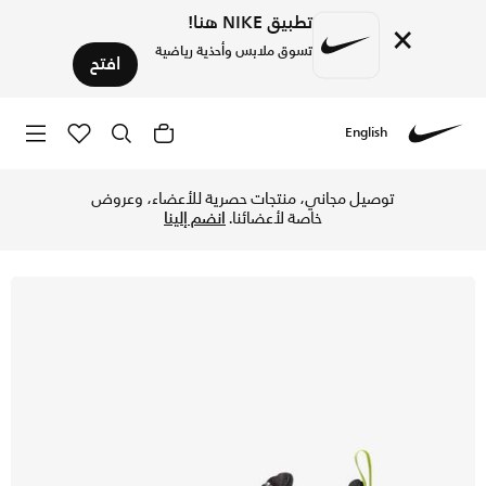
تطبيق NIKE هنا!
×
تسوق ملابس وأحذية رياضية
افتح
English
Nike
تسوق نايكي اير ماكس 270 حذاء للأطفال الكبار - لايت ليمون تويست/أسود/أنثراسايت/أبيض في الكويت عبر موقع نايكي اونلاين، واكتشف أحدث التشكيلات والإصدارات الحصرية. احصل على توصيل وإرجاع مجاني✓ دفع نقداً ✓ عبر تطبيق تابي ✓ وغيرها من الوسائل.
توصيل مجاني، منتجات حصرية للأعضاء، وعروض
خاصة لأعضائنا.
انضم إلينا