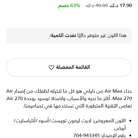
Price reduced from
to
17.90 د.ك
49.00 د.ك
63% خصم
هذا اللون غير متوفر حاليًا
نفدت الكمية:
القائمة المفضلة
حذاء Air Max من نايكي هو كل ما تتخيله لطفلك من إصدار Air
Max 270. أكثر ما نحبه والأسباب واضحة: توسيد بوحدة Air 270
تعكس التقنية المتطورة التي نستخدمها في تصاميمنا.
اللون المعروض: لايت ليمون تويست/أسود/أنثراسايت/
أبيض
رقم الإصدار: 943345-704