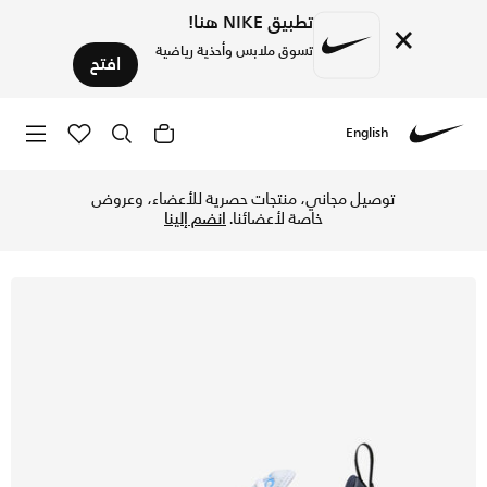
تطبيق NIKE هنا!
×
تسوق ملابس وأحذية رياضية
افتح
English
Nike
تسوق نايكي اير ماكس 270 حذاء للأطفال الكبار - فوتبول جراي/ثاندر بلو/فوتو بلو/أسود في الكويت عبر موقع نايكي اونلاين، واكتشف أحدث التشكيلات والإصدارات الحصرية. احصل على توصيل وإرجاع مجاني✓ دفع نقداً ✓ عبر تطبيق تابي ✓ وغيرها من الوسائل.
توصيل مجاني، منتجات حصرية للأعضاء، وعروض
خاصة لأعضائنا.
انضم إلينا