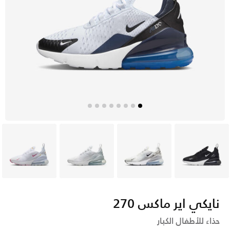
أسود
رمادي
أبيض
أبيض
نايكي اير ماكس 270
حذاء للأطفال الكبار