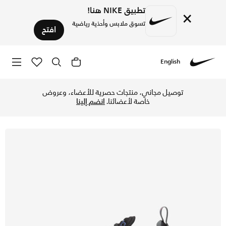
تطبيق NIKE هنا!
×
تسوق ملابس وأحذية رياضية
افتح
English
Nike
تسوق نايكي اير ماكس 270 حذاء للأطفال الكبار - أسود/سموك جراي/صنسيت بولس/ميتاليك سيلفر في الكويت عبر موقع نايكي اونلاين، واكتشف أحدث التشكيلات والإصدارات الحصرية. احصل على توصيل وإرجاع مجاني✓ دفع نقداً ✓ عبر تطبيق تابي ✓ وغيرها من الوسائل.
توصيل مجاني، منتجات حصرية للأعضاء، وعروض
خاصة لأعضائنا.
انضم إلينا