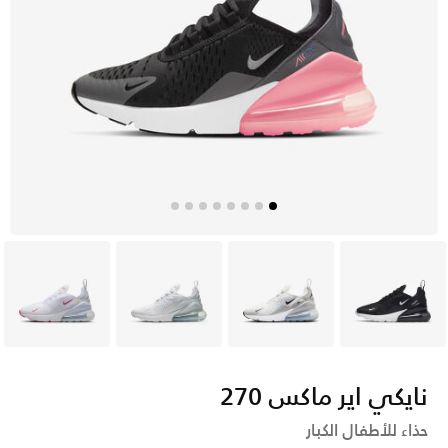
أسود
رمادي
أبيض
أبيض
نايكي اير ماكس 270
حذاء للأطفال الكبار