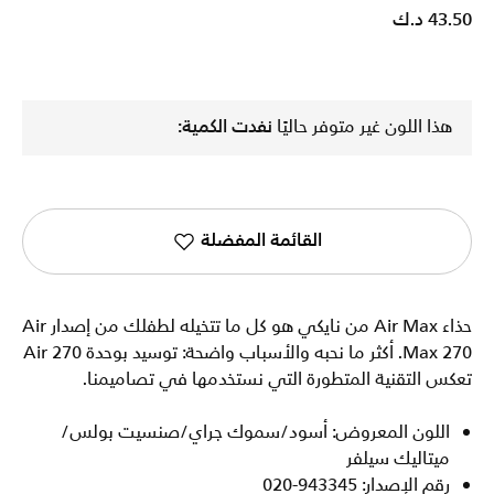
43.50 د.ك
هذا اللون غير متوفر حاليًا
نفدت الكمية:
القائمة المفضلة
حذاء Air Max من نايكي هو كل ما تتخيله لطفلك من إصدار Air
Max 270. أكثر ما نحبه والأسباب واضحة: توسيد بوحدة Air 270
تعكس التقنية المتطورة التي نستخدمها في تصاميمنا.
اللون المعروض: أسود/سموك جراي/صنسيت بولس/
ميتاليك سيلفر
رقم الإصدار: 943345-020