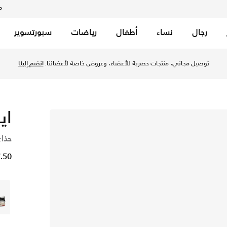
م
رجال
نساء
أطفال
رياضات
سبورتسوير
توصيل مجاني، منتجات حصرية للأعضاء، وعروض خاصة لأعضائنا.
انضم إلينا
اير
حذاء
47.50 