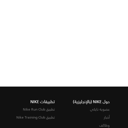
حول NIKE (بالإنجليزية)
تطبيقات NIKE
عضوية نايكي
تطبيق Nike Run Club
أخبار
تطبيق Nike Training Club
وظائف