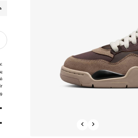
ه
عن
يو
و
Previous
Next