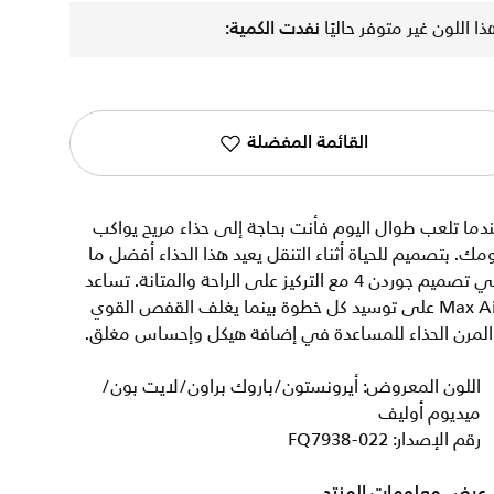
ذا اللون غير متوفر حاليًا
نفدت الكمية:
القائمة المفضلة
دما تلعب طوال اليوم فأنت بحاجة إلى حذاء مريح يواكب
مك. بتصميم للحياة أثناء التنقل يعيد هذا الحذاء أفضل ما
في تصميم جوردن 4 مع التركيز على الراحة والمتانة. تساعد
Max Air على توسيد كل خطوة بينما يغلف القفص القوي
المرن الحذاء للمساعدة في إضافة هيكل وإحساس مغلق.
اللون المعروض: أيرونستون/باروك براون/لايت بون/
ميديوم أوليف
رقم الإصدار: FQ7938-022
عرض معلومات المنتج