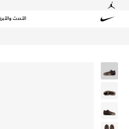
الأحدث والأبرز
Nike
تسوق اير جوردن 4 ار ام حذاء للأطفال الكبار - أيرونستون/باروك براون/لايت بون/ميديوم أوليف في الكويت عبر موقع نايكي اونلاين، واكتشف أحدث التشكيلات والإصدارات الحصرية. احصل على توصيل وإرجاع مجاني✓ دفع نقداً ✓ عبر تطبيق تابي ✓ وغيرها من الوسائل.