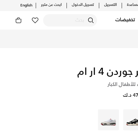
ساعدة
التسجيل
تسجيل الدخول
ابحث عن متجر
English
تخفيضات
 جوردن 4 ار ام
 للأطفال الكبار
د.ك
أسود
أبيض