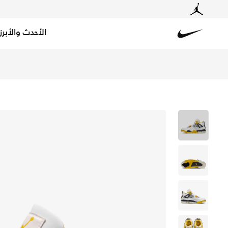
الأحدث والأبرز
Nike
تسوق اير جوردن 4 ريترو حذاء للنساء - أبيض/فيفيد سولفور/انثراسايت/كوكونات ميلك في الكويت عبر موقع نايكي اونلاين، واكتشف أحدث التشكيلات والإصدارات الحصرية. احصل على توصيل وإرجاع مجاني✓ دفع نقداً ✓ عبر تطبيق تابي ✓ وغيرها من الوسائل.