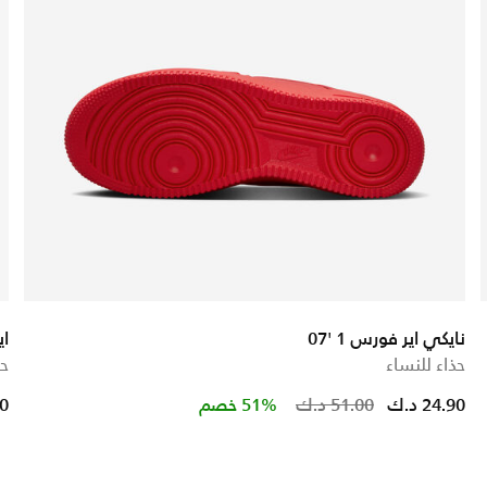
نايكي اير فورس 1 '07
اير
حذاء للنساء
حذ
educed from
to
Price redu
to
24.90 د.ك
51.00 د.ك
51% خصم
90