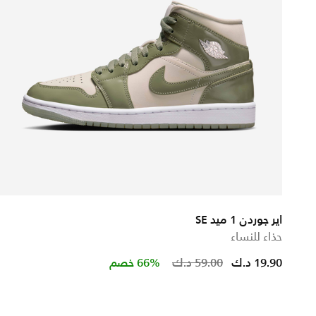
اير جوردن 1 ميد SE
حذاء للنساء
ced from
Price reduced 
to
19.90 د.ك
59.00 د.ك
66% خصم