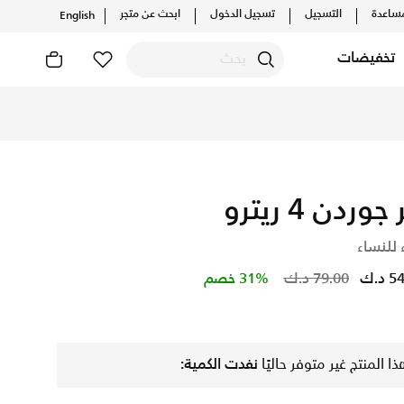
ساعدة
التسجيل
تسجيل الدخول
ابحث عن متجر
English
تخفيضات
 جوردن 4 ريترو
 للنساء
Price reduced from
to
د.ك
79.00 د.ك
31% خصم
ذا المنتج غير متوفر حاليًا
نفدت الكمية: