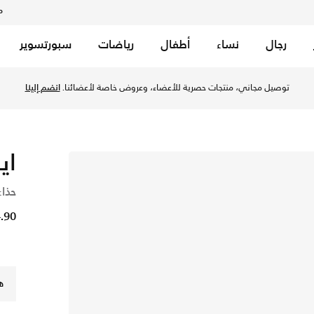
م
رجال
نساء
أطفال
رياضات
سبورتسوير
توصيل مجاني، منتجات حصرية للأعضاء، وعروض خاصة لأعضائنا.
انضم إلينا
اير
حذاء
54.90 
ه