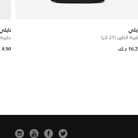
يكي
نايكي
يبة الظهر (21 لتر)
حقيبة 
Price reduced from
to
16. د.ك
4.90 د.ك