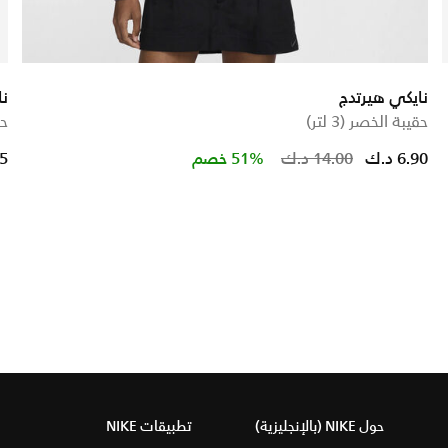
نايكي هيرتدج
نا
حقيبة الخصر (3 لتر)
حق
Price re
t
6.90 د.ك
14.00 د.ك
51% خصم
25
حول NIKE (بالإنجليزية)
تطبيقات NIKE