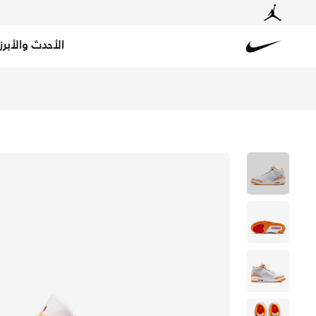
الأحدث والأبرز
Nike
تسوق اير جوردن 3 ريترو حذاء للنساء - أبيض/ملتي كولور في الكويت عبر موقع نايكي اونلاين، واكتشف أحدث التشكيلات والإصدارات الحصرية. احصل على توصيل وإرجاع مجاني✓ دفع نقداً ✓ عبر تطبيق تابي ✓ وغيرها من الوسائل.