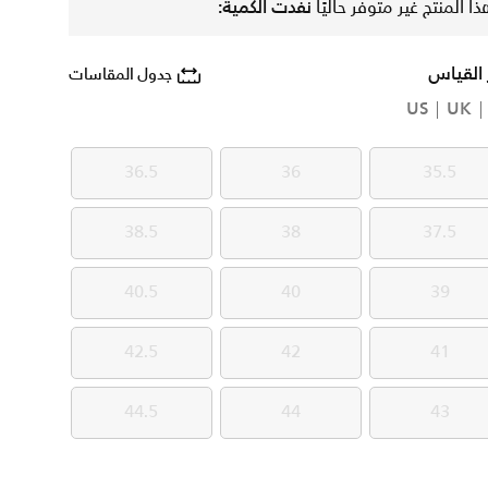
ذا المنتج غير متوفر حاليًا
نفدت الكمية:
 القياس
جدول المقاسات
US
UK
36.5
36
35.5
36.5
36
35.5
38.5
38
37.5
38.5
38
37.5
40.5
40
39
40.5
40
39
42.5
42
41
42.5
42
41
44.5
44
43
44.5
44
43