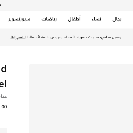
م
رجال
نساء
أطفال
رياضات
سبورتسوير
توصيل مجاني، منتجات حصرية للأعضاء، وعروض خاصة لأعضائنا.
انضم إلينا
nd
l"
حذاء
82.00 