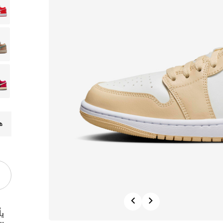
ه
Previous
Next