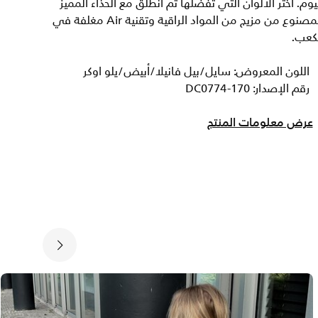
يوم. اختر الألوان التي تفضلها ثم انطلق مع الحذاء المميز
المصنوع من مزيج من المواد الراقية وتقنية Air مغلفة في
لكعب.
اللون المعروض: سايل/بيل فانيلا/أبيض/يلو اوكر
رقم الإصدار: DC0774-170
عرض معلومات المنتج