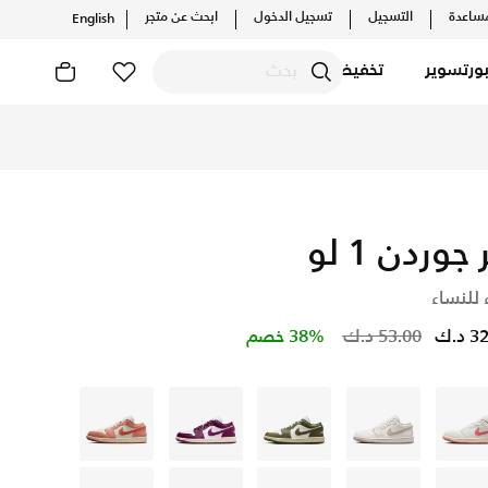
ساعدة
التسجيل
تسجيل الدخول
ابحث عن متجر
English
ورتسوير
تخفيضات
 جوردن 1 لو
 للنساء
Price reduced from
to
د.ك
53.00 د.ك
38% خصم
ايفوري
ايفوري
أخضر
بنفسجي
أبيض