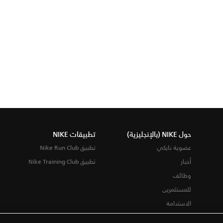
حول NIKE (بالإنجليزية)
تطبيقات NIKE
عضوية نايكي
تطبيق Nike Run Club
أخبار
تطبيق Nike Training Club
وظائف
للمستثمرين
الاستدامة