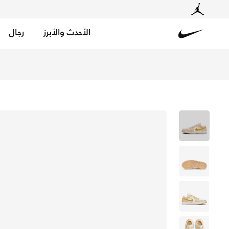
الأحدث والأبرز
رجال
Nike
تسوق اير جوردن 1 لو حذاء للنساء - سايل/بيل فانيلا/أبيض/يلو اوكر في الكويت عبر موقع نايكي اونلاين، واكتشف أحدث التشكيلات والإصدارات الحصرية. احصل على توصيل وإرجاع مجاني✓ دفع نقداً ✓ عبر تطبيق تابي ✓ وغيرها من الوسائل.