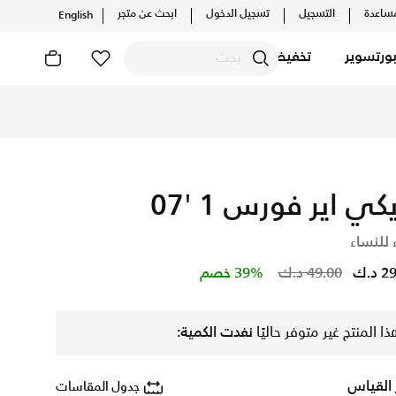
ساعدة
التسجيل
تسجيل الدخول
ابحث عن متجر
English
ورتسوير
تخفيضات
يكي اير فورس 1 '07
 للنساء
Price reduced from
to
د.ك
49.00 د.ك
39% خصم
ذا المنتج غير متوفر حاليًا
نفدت الكمية:
 القياس
جدول المقاسات