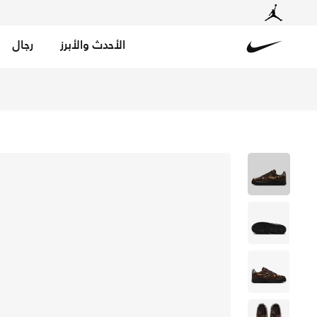
الأحدث والأبرز
رجال
Nike
تسوق نايكي اير فورس 1 '07 حذاء للنساء - باروك براون/سايل/أسود/باروك براون في الكويت عبر موقع نايكي اونلاين، واكتشف أحدث التشكيلات والإصدارات الحصرية. احصل على توصيل وإرجاع مجاني✓ دفع نقداً ✓ عبر تطبيق تابي ✓ وغيرها من الوسائل.