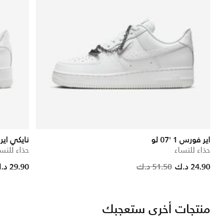
اير فورس 1 '07 لو
نايكي اير فور
حذاء للنساء
حذاء للنس
Price reduced from
to
Price
24.90 د.ك
51.50 د.ك
29.90 د.ك
منتجات أخرى ستعجبك