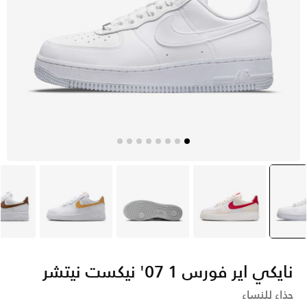
بيض
selecte
أبيض
أبيض
أبيض
أ
نايكي اير فورس 1 07' نيكست نيتشر
حذاء للنساء