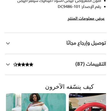
اللون المعروض: أبيض/أسود/ميتاليك سيلفر/أبيض
رقم الإصدار: DC9486-101
عرض معلومات المنتج
توصيل وإرجاع مجانًا
التقييمات (87)