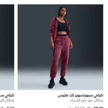
نايكي سبورتسوير تك فليس
نايكي سب
بنطال ميد-رايز للنساء
بنطال الب