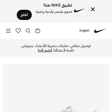
تطبيق NIKE هنا!
×
تسوق ملابس وأحذية رياضية
افتح
English
Nike
تسوق نايكي اير فورس 1 07' نيكست نيتشر حذاء للنساء - أبيض/أسود/ميتاليك سيلفر/أبيض في الكويت عبر موقع نايكي اونلاين، واكتشف أحدث التشكيلات والإصدارات الحصرية. احصل على توصيل وإرجاع مجاني✓ دفع نقداً ✓ عبر تطبيق تابي ✓ وغيرها من الوسائل.
توصيل مجاني، منتجات حصرية للأعضاء، وعروض
خاصة لأعضائنا.
انضم إلينا